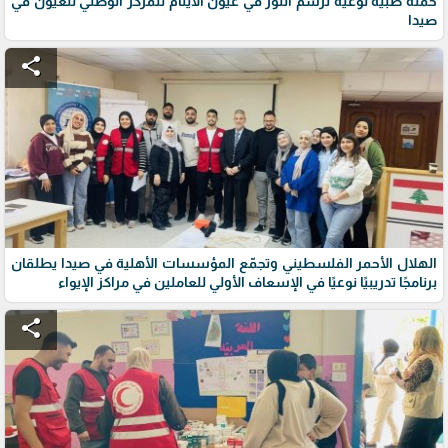
حملة طبية نوعية ترسم النور في عيون الأيتام للمركز الوطني للعيون في
صيدا
share
الهلال الأحمر الفلسطيني وتجمّع المؤسسات الأهلية في صيدا يطلقان
برنامجًا تدريبيًا نوعيًا في الإسعاف الأولي للعاملين في مراكز الإيواء
share