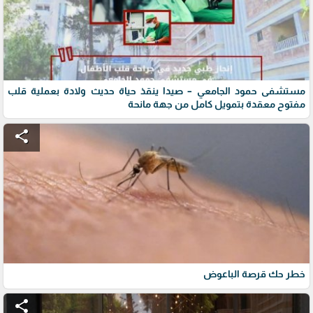
مستشفى حمود الجامعي – صيدا ينقذ حياة حديث ولادة بعملية قلب
مفتوح معقدة بتمويل كامل من جهة مانحة
share
خطر حك قرصة الباعوض
share