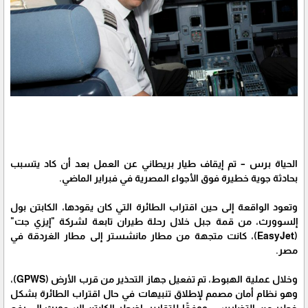
الحياة برس – تم إيقاف طيار بريطاني عن العمل بعد أن كاد يتسبب
بحادثة جوية خطيرة فوق الأجواء المصرية في فبراير الماضي.
وتعود الواقعة إلى حين اقتراب الطائرة التي كان يقودها، الكابتن بول
إلسوورث، من قمة جبل خلال رحلة طيران تابعة لشركة "إيزي جت"
(EasyJet)، كانت متجهة من مطار مانشستر إلى مطار الغردقة في
مصر.
وخلال عملية الهبوط، تم تفعيل جهاز التحذير من قرب الأرض (GPWS)،
وهو نظام أمان مصمم لإطلاق تنبيهات في حال اقتراب الطائرة بشكل
خطير من التضاريس. ووفقًا للتقارير، اضطر الكابتن إلسوورث إلى رفع