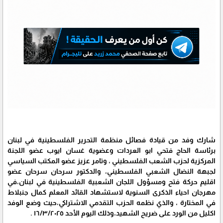
شارك وفد من قيادة فصائل منظمة التحرير الفلسطينية في لبنان
برئاسة الحاج فتحي ابو العردات وعضوية غسان ايوب عضو اللجنة
المركزية لحزب الشعب الفلسطيني ، وتامر عزيز عضو المكتب السياسي
لجبهة النضال الشعبي الفلسطيني، والدكتور سرحان سرحان عضو
اقليم حركة فتح ومسؤول اللجان الشعبية الفلسطينية في لبنان،في
مهرجان احياء الذكرى السنوية لاستشهاد القائد المعلم كمال جنبلاط
في المختارة ، والذي نظمه الحزب التقدمي الاشتراكي،حيث وضع الوفد
اكليل من الورد على ضريح الشهيد،وذلك اليوم الأحد ١٦/٣/٢٠٢٥ .