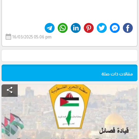
calendar_month
16/03/2025 05:06 pm
مقالات ذات صلة
share