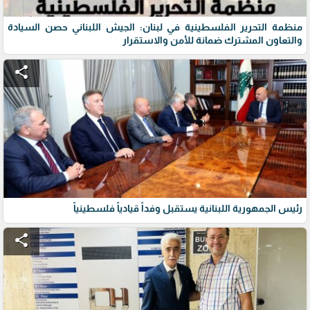
منظمة التحرير الفلسطينية في لبنان: الجيش اللبناني حصن السيادة
والتعاون المشترك ضمانة للأمن والاستقرار
share
رئيس الجمهورية اللبنانية يستقبل وفداً قيادياً فلسطينياً
share