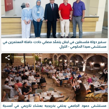
سفير دولة فلسطين في لبنان يتفقّد مصابي حادث حافلة المعتمرين في
مستشفى صيدا الحكومي - التركي
share
مستشفى حمود الجامعي يحتفي بخريجيه بعشاء تكريمي في أمسية