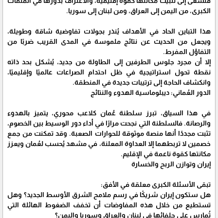
فتسعى إلى تثبيت مكانتها كقوة إقليمية، والاعتراف بدورها في الملفات
الكبرى، من اليمن إلى العراق، ومن لبنان إلى سوريا.
هذا التباين الحاد في الأهداف يُنذر بجولات تفاوضية شاقة وطويلة،
ويجعل من الحديث عن نتائج ملموسة في المدى القريب ضربًا من
التفاؤل المفرط.
إلا أن مجرد جلوس الطرفين إلى الطاولة من جديد، يُشكل بحد ذاته
نقطة تحول استراتيجية في ظل احتدام الصراعات عالميًا وإقليميًا،
وانكشاف الحاجة إلى ترتيبات جديدة في المنطقة.
الدور العُماني: ديبلوماسية الهدوء والنتائج
في هذا السياق، تبرز سلطنة عُمان كلاعب محوري، يتميز بالهدوء
والرصانة. فالسلطنة التي نجحت مرارًا في أداء دور الوسيط بين الخصوم،
تثبت مجددًا أنها منصة موثوقة للحوارات الصعبة. وقد تمكنت من جمع
خصمين لا تربطهما إلا العداوة المعلنة، في مشهد يُحسب لعُمان ويعزز
مكانتها كقوة ناعمة في الإقليم.
إيران وتوازن الربح والخسارة
تبقى الأسئلة الكبرى معلقة في الأفق:
هل ستكون إيران شريكًا في رسم ملامح الشرق الأوسط الجديد؟ وهل
تستطيع من خلال هذه المفاوضات أن تخفف الضغوط الهائلة التي
تُمارس على حلفائها في لبنان والعراق وسوريا واليمن؟