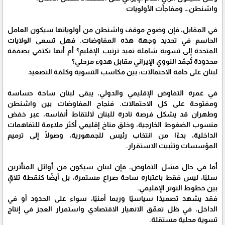
واشنطن… ومفاجآت الأولويات
في المقابل، فإن وضوح موقف واشنطن من أولوياتها سيكون العامل
الحاسم في تحديد وجهة هذه المفاوضات. فهل تسعى الولايات
المتحدة إلى تسوية شاملة تعيد ترتيب الإقليم؟ أم أنها تكتفي بصفقة
محدودة تُجمّد النووي الإيراني مقابل هدوء مرحلي؟
لبنان على حافة الاحتمالات: بين مكاسب التسوية وكلفة التصعيد
في غمرة التفاوض الإقليمي والدولي، يبقى لبنان ساحة حساسة
ومفتوحة على كل الاحتمالات. فنجاح المفاوضات بين واشنطن
وطهران قد يشكل فرصة نادرة للبنان لالتقاط أنفاسه، عبر خفض
منسوب الضغوط الخارجية، وخلق مناخ إقليمي أكثر ملاءمة للتفاهمات
الداخلية، بدءًا من انتخاب رئيس للجمهورية، وصولًا إلى ترميم
المؤسسات وتثبيت الاستقرار.
أما في حال فشل التفاوض، فإن لبنان سيكون من أوائل المتأثرين
سلبًا، ليس فقط باعتباره ساحة صراع مستمرة، بل أيضًا كنقطة تلاقٍ
بين خطوط التوتر الإقليمي.
فقد يشهد تصعيدًا سياسيًا وربما أمنيًا، سواء على الحدود أو في
الداخل، في ظل تعمّق الانهيار الاقتصادي واستمرار العجز في إنتاج
تسوية محلية مستقلة.