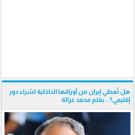
هل تُعطي إيران من أوراقها الداخلية لشراء دور
إقليمي؟...بقلم محمد غزالة