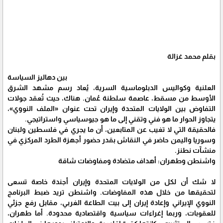
بقلم محمد غزالة
بين دهاليز السياسة
العلنية وكواليس الدبلوماسية السرية، يُعاد رسم مشهد الشرق
الأوسط من مسقط، عاصمة سلطنة عُمان. هناك، حيث تُعقد جولات
التفاوض بين الولايات المتحدة وإيران تحت عنوان «الملف النووي»،
يتجاوز الحوار ما هو فني وتقني إلى ما هو جيوسياسي واستراتيجي.
فالحقيقة التي لا تغيب عن المتابعين، أن ما يجري في فلسطين ولبنان
وسوريا واليمن حاضر في النقاش بقدر حضور أجهزة الطرد المركزي في
منشآت نطنز.
واشنطن وطهران: أهداف متضادة ومفاوضات شاقة
لا شك أن لكل من الولايات المتحدة وإيران أجندة خاصة تسعى
لتحقيقها من خلال هذه المفاوضات. واشنطن تريد ضبط البرنامج
النووي الإيراني وإعادة إيران إلى بيت الطاعة الغربي، مقابل رفع جزئي
للعقوبات، وربما إغراءات سياسية واقتصادية محدودة. أما طهران،