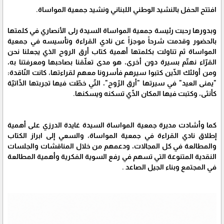
افتتح الحفل بالنشيد الوطني اللبناني ونشيد جمعية المواساة.
وبدورها رحبت رئيسة جمعية المواساة السيدة رلى الأنصاري في كلمتها
بالحضور وقدمت شرحاً موجزاً عن نادي القراءة وتأسيسه في جمعية
المواساة ثم تناولت بكلمتها أهمية كتاب أرق الروح الذي يجعلنا نحن
القرّاء نهتّم بسيرة دون أخرى، هو مدى تعلّقنا بصاحبها ومعرفتنا به،
ومن أولئك الذّين كتبوا سيرهم فأسرونا معهم لقراءتها، كانت النّاقدة:
"يمنى العيد" في سيرتها "أرق الرّوح"، التّي خطّت فيها تجربتها الذّاتيّة
كأنثى، وكتبت فيها المكان الذّي تسكنه ويسكنها.
كما وأشادت مديرة جمعية المواساة السيدة غايدة الدرزي على أهمية
إطلاق نادي القراءة في جمعية المواساة، والسعي إلى ابراز الكتاب
والمطالعة في كل المجالات، ودعمهم من خلال المناقشات والجلسات
النقدية المتنوعة التي تسهم في رفع السوية الفكرية وأهمية المطالعة
في المجتمع وبناء الجيل الصاعد .