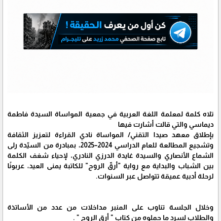
تلاه كلمة لمعلمة اللغة العربية في جمعية المواساة السيدة فاطمة
ديماسي والتي قالت أشارت فيها
بإطلاق معهد صيدا التقني/ المواساة نادي القراءة لتعزيز الثقافة
وتشجيع المطالعة للعام الدراسي 2024–2025، بمبادرة من السيّدة رلى
الشماع الأنصاري والسيدة غايدة الدرزي النادري، لإحياء شغف الكلمة
بين الشباب والبداية مع رواية "أرقّ الروح" للكاتبة يمنى العيد، عربونًا
لرحلة أدبية عميقة تتواصل عبر السنوات.
وخلال الجلسة تناوب على المنبر مداخلات من عدد من الأساتذة
والطلاب لسرد ما حملوه من كتاب " أرق الروح " .