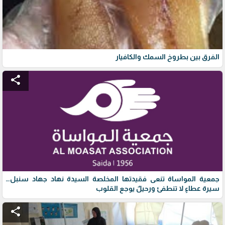
الفرق بين بطروخ السمك والكافيار
share
جمعية المواساة تنعى فقيدتها المخلصة السيدة نهاد جهاد سنبل…
سيرة عطاءٍ لا تنطفئ ورحيلٌ يوجع القلوب
share