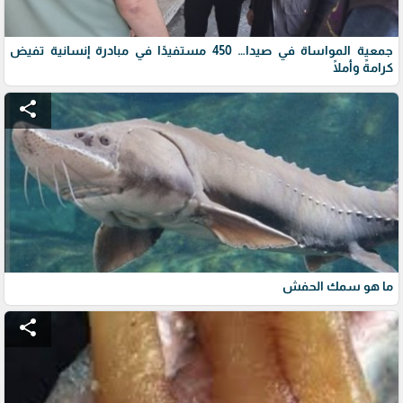
جمعية المواساة في صيدا… 450 مستفيدًا في مبادرة إنسانية تفيض
كرامةً وأملًا
share
ما هو سمك الحفش
share