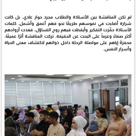
لم تكن المناقشة بين الأستاذة والطلاب مجرد حوار عادي، بل كانت
شرارة أضاءت في نفوسهم طريقًا نحو فهم أعمق وأشمل. كلمات
الأستاذة حفّزت التفكير وأيقظت فيهم روح التساؤل، فغدت أرواحهم
أكثر صفاءً وعزماً على البحث عن الحقيقة. تركت المناقشة أثرًا عميقًا،
محفزةً إياهم على مواصلة الرحلة داخل ذواتهم لاكتشاف معنى الحياة
وأسرار النفس.