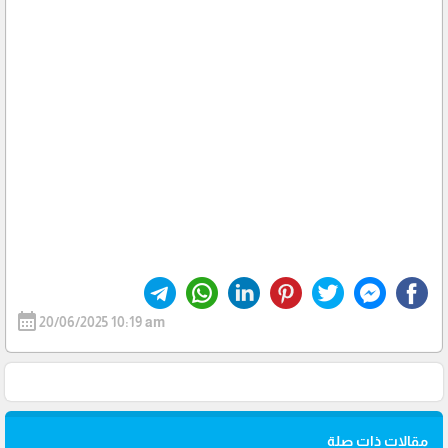
calendar_month
20/06/2025 10:19 am
مقالات ذات صلة