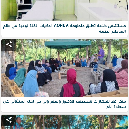
مستشفى دلاعة تطلق منظومة AOHUA الذكية... نقلة نوعية في عالم
المناظير الطبية
share
مركز علا للمهارات يستضيف الدكتور وسيم وني في لقاء استثنائي عن
سعادة الأم
share