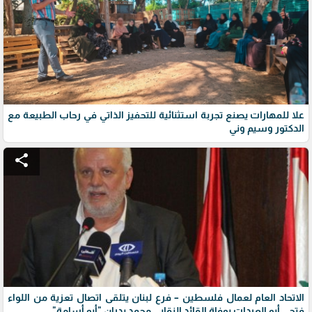
علا للمهارات يصنع تجربة استثنائية للتحفيز الذاتي في رحاب الطبيعة مع
الدكتور وسيم وني
share
الاتحاد العام لعمال فلسطين – فرع لبنان يتلقى اتصال تعزية من اللواء
فتحي أبو العردات بوفاة القائد النقابي محمد بدران "أبو أسامة"