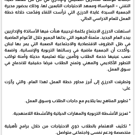
التقني – المواساة ومعهد الاحتياجات التابعين لها، وذلك بحضور مديرة
الجمعية السيدة غايدة الدرزي التي ترأست اللقاء وقدّمت خلاله خطة
العمل للعام الدراسي الحالي.
استهلت الدرزي الاجتماع بكلمة ترحيبية هنأت فيها الأساتذة والإداريين
ببدء العام الجديد، مثمنةً الجهود التي بذلها الجميع خلال الأعوام الماضية
في ظل الظروف الاقتصادية والاجتماعية الصعبة التي يمر بها لبنان
،وأكدت أن الجمعية ماضية في رسالتها التربوية والإنسانية، واضعة
نصب عينيها خدمة الطلاب وتأمين بيئة تعليمية حديثة وآمنة تواكب
التطور الأكاديمي والمهني وتمنح الطلاب فرصًا حقيقية للاندماج في
سوق العمل.
وتطرقت الدرزي إلى أبرز محاور خطة العمل لهذا العام، والتي ركّزت
على:
* تطوير المناهج بما يتلاءم مع حاجات الطلاب وسوق العمل.
* تعزيز الأنشطة التربوية والمهارات الحياتية والأنشطة اللامنهجية.
* تكثيف الاهتمام بالطلاب ذوي الاحتياجات من خلال برامج تأهيلية
متخصصة ودعم نفسي واجتماعي متواصل.