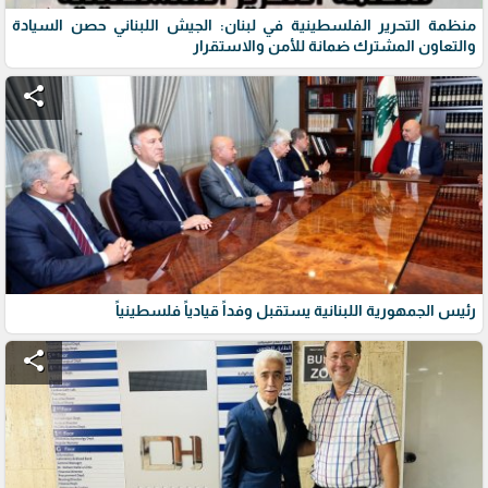
منظمة التحرير الفلسطينية في لبنان: الجيش اللبناني حصن السيادة
والتعاون المشترك ضمانة للأمن والاستقرار
share
رئيس الجمهورية اللبنانية يستقبل وفداً قيادياً فلسطينياً
share