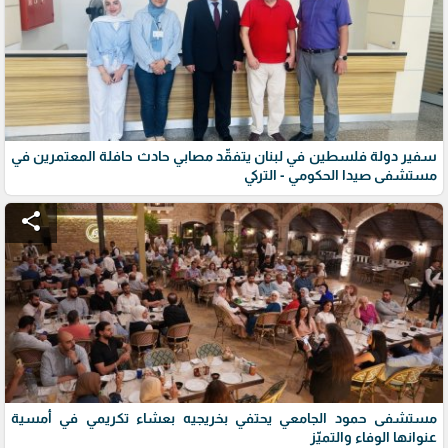
سفير دولة فلسطين في لبنان يتفقّد مصابي حادث حافلة المعتمرين في
مستشفى صيدا الحكومي - التركي
share
مستشفى حمود الجامعي يحتفي بخريجيه بعشاء تكريمي في أمسية
عنوانها الوفاء والتميّز