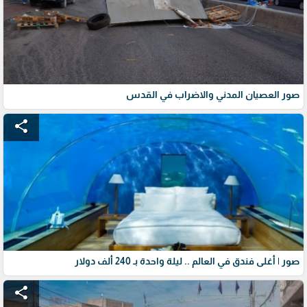
صور العصيان المدني والاضراب في القدس
share
صور | أغلى فندق في العالم .. ليلة واحدة بـ 240 ألف دولار
share