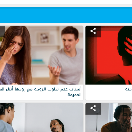
e
share
حية
أسباب عدم تجاوب الزوجة مع زوجها أثناء الع
الحميمة
e
share