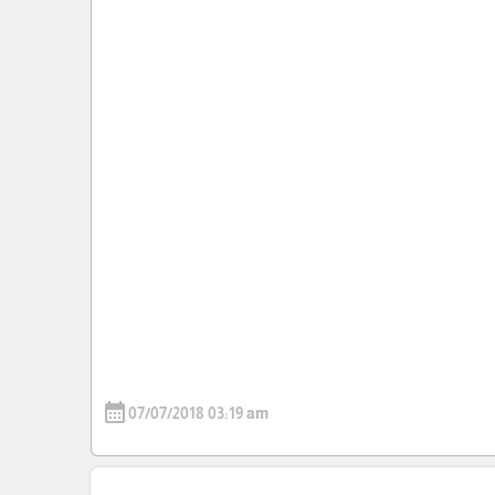
calendar_month
07/07/2018 03:19 am