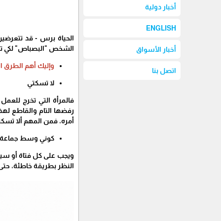
أخبار دولية
ENGLISH
الحياة برس - قد تتعرضي
الشخص "البصباص" لكي ت
أخبار الأسواق
وإليك أهم الطرق ال
اتصل بنا
لا تسكتي
فالمرأة التي تخرج للعمل
رفضها التام والقاطع لهذا
أمره، فمن المهم ألا تسكت
كوني وسط جماعة
ويجب على كل فتاة أو سيد
النظر بطريقة خاطئة، حتى 