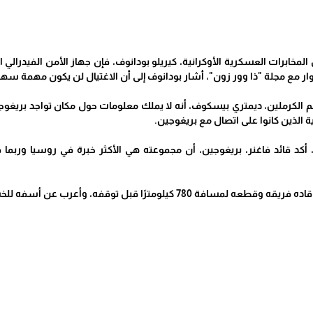
 المخابرات العسكرية الأوكرانية، كيريلو بودانوف، فإن جهاز الأمن الفيدرا
ار مع مجلة "ذا وور زون"، أشار بودانوف إلى أن الاغتيال لن يكون مهمة سه
م الكرملين، ديمتري بيسكوف، أنه لا يملك معلومات حول مكان تواجد بريغوجين
ة الذين كانوا على اتصال مع بريغوجين.
 قائد فاغنر، بريغوجين، أن مجموعته هي الأكثر خبرة في روسيا وربما في 
قبل توقفه، وأعرب عن أسفه للخسائر البشرية التي تكبدها فريقه خلال التمرد.