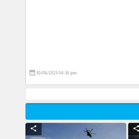
calendar_month
30/06/2023 04:36 pm
share
shar