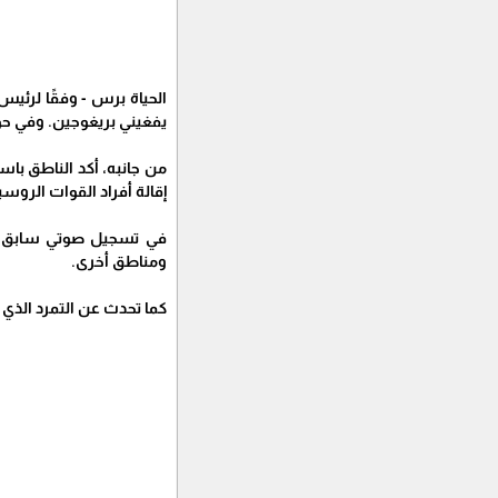
الحياة برس - وفقًا لرئيس
يفغيني بريغوجين. وفي حو
من جانبه، أكد الناطق باس
إقالة أفراد القوات الروسي
في تسجيل صوتي سابق، أكد
ومناطق أخرى.
كما تحدث عن التمرد الذي قاده فريقه وقطعه لمسافة 780 كيلومترًا 