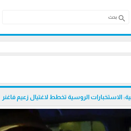
search
نية: الاستخبارات الروسية تخطط لاغتيال زعيم فاغنر