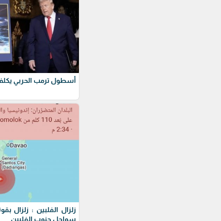
أسطول ترمب الحربي يكلف 275 مليار دول
سواحل جنوب الفلبين