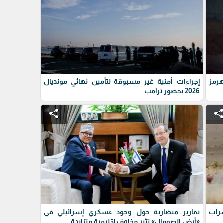
رمز
إجراءات أمنية غير مسبوقة لتأمين نهائي مونديال
2026 بحضور ترامب
share
shar
سراب
تقارير متضاربة حول وجود عسكري إسرائيلي في
«أرض الصومال» تثير مخاوف إقليمية متزايدة