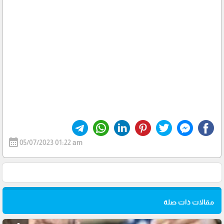
calendar_month
05/07/2023 01:22 am
مقالات ذات صلة