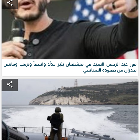
share
فوز عبد الرحمن السيد في ميشيغان يثير جدلاً واسعاً وترمب وفانس
يحذران من صعوده السياسي
share