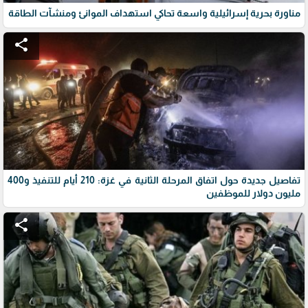
مناورة بحرية إسرائيلية واسعة تحاكي استهداف الموانئ ومنشآت الطاقة
share
تفاصيل جديدة حول اتفاق المرحلة الثانية في غزة: 210 أيام للتنفيذ و400
مليون دولار للموظفين
share