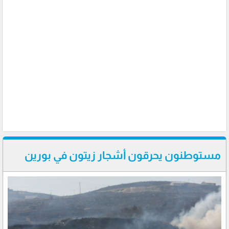
مستوطنون يحرقون أشجار زيتون في بورين