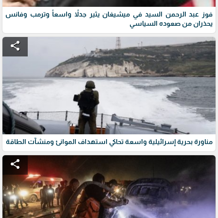
فوز عبد الرحمن السيد في ميشيغان يثير جدلاً واسعاً وترمب وفانس
يحذران من صعوده السياسي
share
مناورة بحرية إسرائيلية واسعة تحاكي استهداف الموانئ ومنشآت الطاقة
share