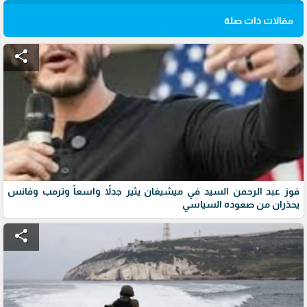
مقالات ذات صلة
share
فوز عبد الرحمن السيد في ميشيغان يثير جدلاً واسعاً وترمب وفانس
يحذران من صعوده السياسي
share