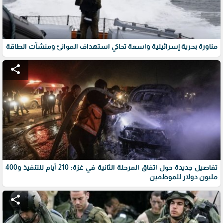
مناورة بحرية إسرائيلية واسعة تحاكي استهداف الموانئ ومنشآت الطاقة
share
تفاصيل جديدة حول اتفاق المرحلة الثانية في غزة: 210 أيام للتنفيذ و400
مليون دولار للموظفين
share