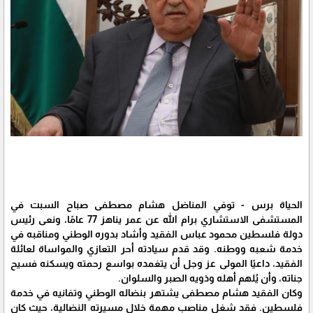
الحياة برس - توفي المناضل هشام مصطفى صباح السبت في
المستشفى الاستشاري برام الله عن عمر يناهز 77 عامًا، ونعى رئيس
دولة فلسطين محمود عباس الفقيد وأشاد بدوره الوطني ومناقبه في
خدمة شعبه ووطنه. وقد قدم سيادته أحر التعازي والمواساة لعائلة
الفقيد، داعيًا المولى عز وجل أن يتغمده بواسع رحمته ويسكنه فسيح
جناته، وأن يُلهم أهله وذويه الصبر والسلوان.
وكان الفقيد هشام مصطفى يشتهر بنضاله الوطني وتفانيه في خدمة
فلسطين. فقد شغل مناصب مهمة خلال مسيرته النضالية، حيث كان