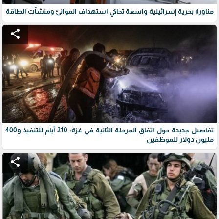
مناورة بحرية إسرائيلية واسعة تحاكي استهداف الموانئ ومنشآت الطاقة
share
تفاصيل جديدة حول اتفاق المرحلة الثانية في غزة: 210 أيام للتنفيذ و400
مليون دولار للموظفين
share