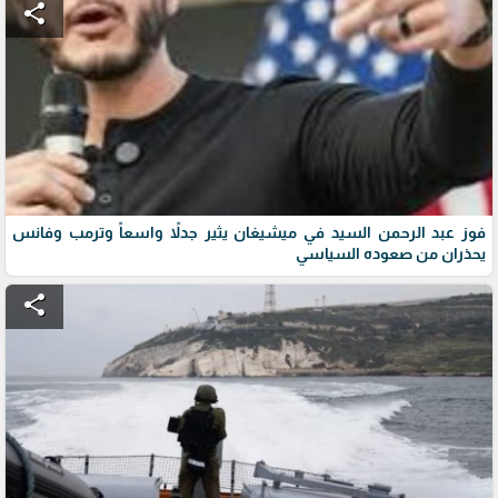
share
فوز عبد الرحمن السيد في ميشيغان يثير جدلاً واسعاً وترمب وفانس
يحذران من صعوده السياسي
share