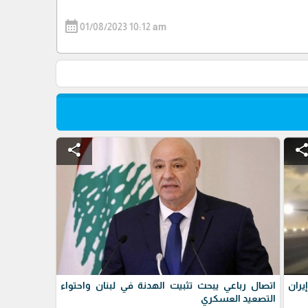
calendar_month
01/08/2023 10:12 am
share
shar
ران
اتصال رباعي يبحث تثبيت الهدنة في لبنان واحتواء
التصعيد العسكري