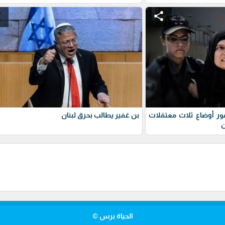
e
share
ور أوضاع ثلاث معتقلات
بن غفير يطالب بحرق لبنان
ن
الحياة برس ©