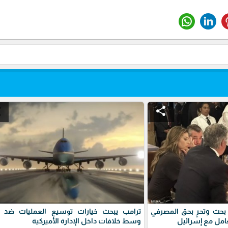
e
share
غ بحث وتحرٍ بحق المصرفي
ترامب يبحث خيارات توسيع العمليات ضد إي
امل مع إسرائيل
وسط خلافات داخل الإدارة الأميركية