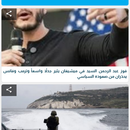
share
فوز عبد الرحمن السيد في ميشيغان يثير جدلاً واسعاً وترمب وفانس
يحذران من صعوده السياسي
share