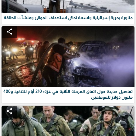
مناورة بحرية إسرائيلية واسعة تحاكي استهداف الموانئ ومنشآت الطاقة
share
تفاصيل جديدة حول اتفاق المرحلة الثانية في غزة: 210 أيام للتنفيذ و400
مليون دولار للموظفين
share