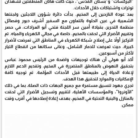
"البركسات" و"بستان القدس"، حيث كانت هاتان المنطقتين تشهدان
توترات واشتباكات خلال الأحداث.
بعد عودة النازحين إلى المخيم، بدأت دائرة شؤون اللاجئين ولجنتها
الشعبية في عين الحلوة بالتعاون مع السفير أشرف دبور وفصائل
منظمة التحرير، بقيادة أمين سر اللجنة فتحي أبو العرادات، في حصر
وتقييم الأضرار التي لحقت بالمخيم، خاصة في مجالي الكهرباء والمياه. تم
التركيز أولاً على إصلاح شبكة الكهرباء في المناطق التي تعرضت لأضرار
كبيرة، حيث تعرضت للدمار الشامل، وعانى سكانها من انقطاع التيار
لأكثر من أسبوعين.
أكد أبو هولي أن هناك توجيهات واضحة من الرئيس محمود عباس
بتحقيق النهوض بالمناطق المتضررة في المخيم، وتقديم الدعم اللازم
لإعادة الحياة إلى طبيعتها قبل الأحداث المؤلمة. تم توجيه كافة
الإمكانيات والموارد لتحقيق هذا الهدف.
تجري جهود تنسيق مستمرة مع جميع الجهات ذات الصلة، بما في ذلك
"الأونروا"، والمؤسسات الأهلية، لتقييم وتسجيل الأضرار التي لحقت
بالمنازل والبنية التحتية في المخيم، بهدف إعادة إصلاحها في أقرب وقت
ممكن.