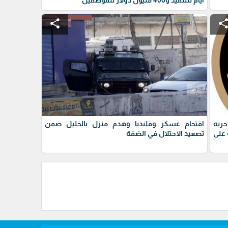
share
shar
حربه
اقتحام عسكر وقلنديا وهدم منزل بالخليل ضمن
على
تصعيد الاحتلال في الضفة