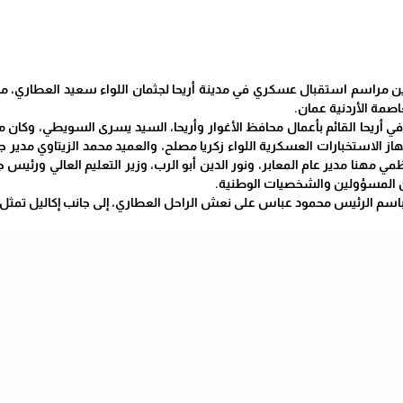
نين مراسم استقبال عسكري في مدينة أريحا لجثمان اللواء سعيد العطاري، مس
اصمة الأردنية عمان.
أريحا القائم بأعمال محافظ الأغوار وأريحا، السيد يسرى السويطي، وكان من 
ز الاستخبارات العسكرية اللواء زكريا مصلح، والعميد محمد الزيتاوي مدير جها
مي مهنا مدير عام المعابر، ونور الدين أبو الرب، وزير التعليم العالي ورئيس ج
من المسؤولين والشخصيات الوطنية.
باسم الرئيس محمود عباس على نعش الراحل العطاري، إلى جانب إكاليل تمثل