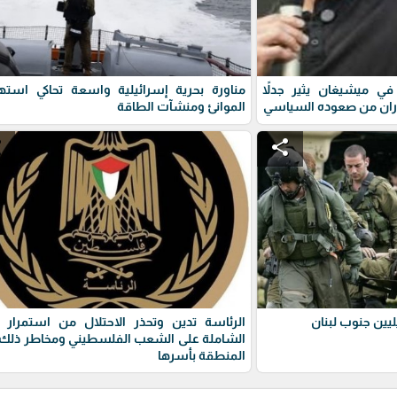
ي ميشيغان يثير جدلاً
مناورة بحرية إسرائيلية واسعة تحاكي استه
ران من صعوده السياسي
الموانئ ومنشآت الطاقة
e
share
يين جنوب لبنان
الرئاسة تدين وتحذر الاحتلال من استمرار 
الشاملة على الشعب الفلسطيني ومخاطر ذلك 
المنطقة بأسرها