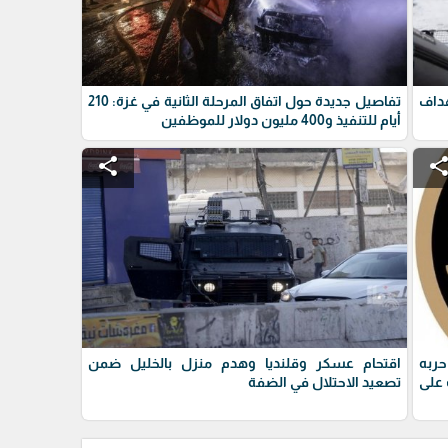
داف
تفاصيل جديدة حول اتفاق المرحلة الثانية في غزة: 210
أيام للتنفيذ و400 مليون دولار للموظفين
share
shar
حربه
اقتحام عسكر وقلنديا وهدم منزل بالخليل ضمن
على
تصعيد الاحتلال في الضفة