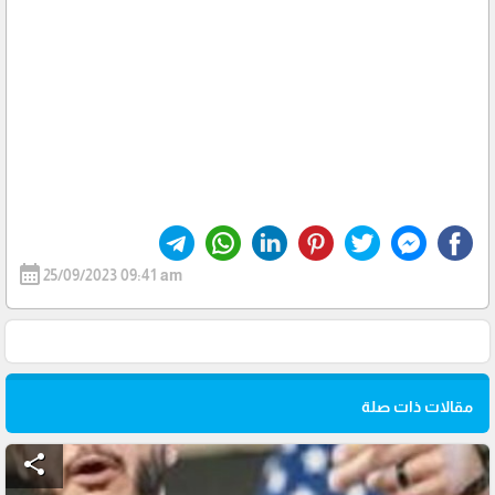
calendar_month
25/09/2023 09:41 am
مقالات ذات صلة
share