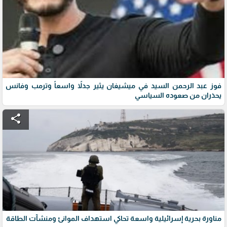
فوز عبد الرحمن السيد في ميشيغان يثير جدلاً واسعاً وترمب وفانس
يحذران من صعوده السياسي
share
مناورة بحرية إسرائيلية واسعة تحاكي استهداف الموانئ ومنشآت الطاقة