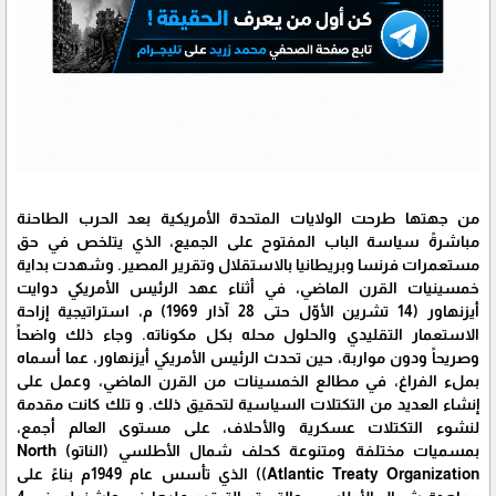
من جهتها طرحت الولايات المتحدة الأمريكية بعد الحرب الطاحنة
مباشرةً سياسة الباب المفتوح على الجميع، الذي يتلخص في حق
مستعمرات فرنسا وبريطانيا بالاستقلال وتقرير المصير. وشهدت بداية
خمسينيات القرن الماضي، في أثناء عهد الرئيس الأمريكي دوايت
أيزنهاور (14 تشرين الأوّل حتى 28 آذار 1969) م، استراتيجية إزاحة
الاستعمار التقليدي والحلول محله بكل مكوناته. وجاء ذلك واضحاً
وصريحاً ودون مواربة، حين تحدث الرئيس الأمريكي أيزنهاور، عما أسماه
بملء الفراغ، في مطالع الخمسينات من القرن الماضي، وعمل على
إنشاء العديد من التكتلات السياسية لتحقيق ذلك. و تلك كانت مقدمة
لنشوء التكتلات عسكرية والأحلاف، على مستوى العالم أجمع،
بمسميات مختلفة ومتنوعة كحلف شمال الأطلسي (الناتو) North
Atlantic Treaty Organization)‏) الذي تأسس عام 1949م بناءً على