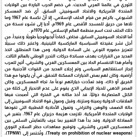
الثوري في عالمنا العربي الحديث. في خضم الحرب الباردة بين الولايات
المتحدة الأمريكية والاتحاد السوفييتي السابق، أي ضد المعسكر
الشيوعي، بالرغم من قيام الحلف الإسلامي، إلا أنَّ نكسة عام 1967 وما
تلاها من حريق للمسجد الأقصى عام 1969م، أديا إلى نشوء نسخة من
ذلك الحلف تحت اسم منظمة العالم الإسلامي عام 1970م .
أما الاتحاد السوفييتي السابق، فخاض كفاحاً أيديولوجياً طويلاً وعنيداً، من
أجل نشر عقيدته السياسية الماركسية اللينينية، واعتبر ذلك سبيلاً
لتعزيز حضوره النوعي على الساحة الدولية. ومن هذا المنطلق، اتخذ
العديد من القرارات بهدف مساندة حركات التحرر الوطني بالعالم الثالث.
وأمام هذا الانقسام الحاد بين المعسكرين الغربي والشرقي، أتيح للعرب
إنجاز استقلالهم السياسي وتم إجلاء العديد من القوات الأجنبية من
أراضيه، وكان لهم بعض الخيارات الممكنة التحقق، في أن يكونوا مع هذا
الفريق أو ذاك، وقد تعدَّدت خياراتهم نوعاً ما، تجاه المعسكرين. وكان
العصر الذهبي للحياد الإيجابي الذي يقوم على عدم الانحياز إلى كتلة من
الكتل المتصارعة دوليّاَ، قد أخذ مكانه في الفترة التي أصبحت فيها
العلاقات الدولية رصينة ومتزنة، وقبل وصول قوة الاتحاد السوفييتي إلى
حالة الضعف والوهن والتراخي، وتغول الأحادية القطبية التي تقودها
الولايات المتحدة الأمريكية. تلازمت هزيمة حزيران عام 1967، بتغير في
المعادلة الدولية. وقد بدأ هذا التغيير بما عرف بالتعايش السلمي بين
المعسكرين الغربي والشرقي، وتوقيع معاهدات حظر السلاح النووي
(Treaty on prohibition of nuclear weapons)‏، وتُختصر إلى (TPNW)،