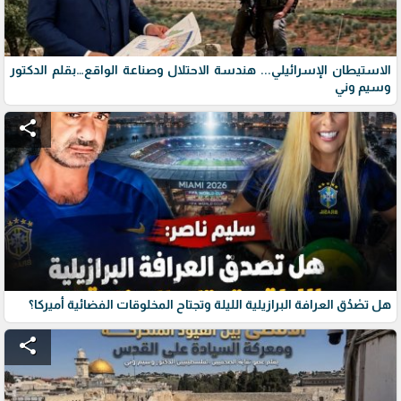
الاستيطان الإسرائيلي... هندسة الاحتلال وصناعة الواقع…بقلم الدكتور
وسيم وني
share
هل تصْدُق العرافة البرازيلية الليلة وتجتاح المخلوقات الفضائية أميركا؟
share