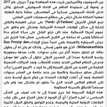
بين السوفييت والأمريكيين مُررت هذه المعاهدة يوم 7 حزيران عام 2017
م، وصولاً إلى شيخوخة النظام في الاتحاد السوفييتي السابق. وكان
تدخل الاتحاد السوفييتي عسكرياً في أفغانستان، بمثابة بداية النهاية،
تمهيداً لتفككه بشكلٍ درامي في مطالع تسعينيات القرن الماضي.
تربع اليانكي الأمريكي (Yankee)أو (Yank) على عرش الهيمنة،واليانكي
إشارة إلى سكان الولايات المتحدة الأمريكية، وبشكلٍ عام يطلق على
عموم أمريكا الشمالية. فقد كان تربّع اليانكي على سدّة الحكم حدثاً
استثنائياً وليس له سابقة في التاريخ السياسي. فمثل هذا التربع على
عرش السيطرة والهيمنة يلغي (مبدأ صراع الإراداتDas Prinzip des
Willenskonflikts)، الذي هو قانون إنساني. ولذلك لم يكن له أن يطول
بقائه. لم تتجاوز حقبته أكثر من عشر سنوات، عادت بعدها جمهورية
روسيا الاتحادية مجدداً إلى المسرح الدولي تحاول أن يكون لها موطئ
قدم في النظام العالمي الجديد متعدد الأقطاب، وبعد الحراكات الشعبية
العارمة في العديد من الدول العربية إبّان ما عُرِفَ بــ (الربيع العربي) بدأت
تتشكل محاور سياسية وعالمية من جديد بخاصة في العشر سنوات
الماضية، وبعد أن أعلنت الولايات المتحدة عن قيام شرق أوسط جديد.
لكن النظام العالمي الجديد الذي بدأ يتبلور لم يتشكل بعد ولم يكن
مستعداً للانبثاق بالسرعة المطلوبة .
هذه الرؤية السريعة لما جرى تعيدنا إلى ما بات يُعرف في الشأن
السياسي بــ (ملء الفراغ ) أي أنّ الوجود لا يقبل الفراغ، ففي ظل غياب
العلاقات الدولية المتزنة والرصينة، وعدم التوافق واتفاق الدول الكبيرة