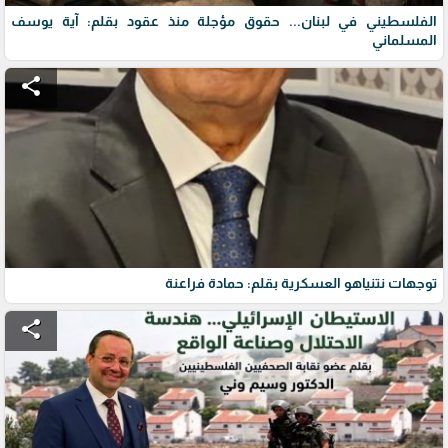
الفلسطيني في لبنان... حقوق مؤجلة منذ عقود بقلم: آية يوسف
المسلماني
share
توجهات نتنياهو العسكرية بقلم: حمادة فراعنة
share