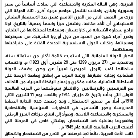
العربية، وهي الحالة الفكرية والاجتماعية التي سادت أساساً في مصر
وسورية ولبنان، وامتدت لتشمل عواصم عربية أخرى. تلك الحركة التي
برزت في النصف الثاني من القرن التاسع عشر، ضد الاستعمار العثماني
الاستبدادي أن تأخذ مكانها، وتشغل حيزاً واسعاً وعميقاً بالتاريخ، لولا
تراجع سطوة الأستانة في كازاخستان وفقدانها لممتلكاتها في البلقان،
وتحرر أجزاء كبيرة من العديد من دول أوروبا الشرقية، من سيطرتها
وهيمنتها، وتكالب الدول الاستعمارية الجديدة الفتية على جغرافيتها
وممتلكاتها.
انهيار الدولة العثمانية التي استمرت قائمة لأكثر من ستمائة سنة،
وبالتحديد من (27 حزيران 1299 حتى 29 تشرين أول 1923) م، واكتساب
سلطانها لقب (الرجل المريض) تعبيراً عن وهن وضعف الدولة
العثمانية وبداية انهيارها، ورغبة الغرب في إطلاق رصاصة الرحمة على
السلطنة العثمانية، مكنت مفكري وزعماء اليقظة العربية، من التحالف
مع الفرنسيين والبريطانيين، والالتحاق بجيوشهما في الحرب العالمية
الأولى التي بدأت بتاريخ 28 حزيران 1914م وانتهت يوم 11 تشرين الثاني
1918م. أملاً في تحقيق الاستقلال. وقد وضعت هذه البداية الخطط
المدروسة وحجر الأساس، في التطورات السياسية والاقتصادية
والعسكرية والاجتماعية اللاحقة، وصولاً إلى انبثاق حركات التحرر الوطني
وظهورها بفاعلية ضد الاستعمار، وبشكلٍ خاص في المرحلة التي
أعقبت الحرب العالمية الثانية عام 1945 م .
كانت الأمة العربية، دائماً تجد فرصتها في التحرر من الاستعمار والانعتاق