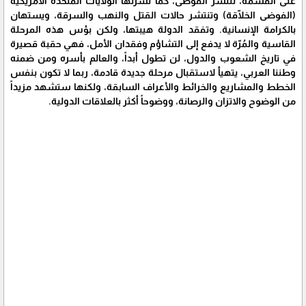
على القسمة، تنتشر الفوضى، كما نشرتها الولايات المتحدة الأمريكية
(الفوضى الخلّاقة) وتنتشر حالات القتل والنهب والسرقة، ويستهان
بالكرامة الإنسانية. وتفقد الدولة هيبتها، ولكن بؤس هذه المرحلة
القاسية والمُرّة لا يدفع إلى التشاؤم وفقدان الأمل، فهي حقبة قصيرة
في تاريخ الشعوب والدول، لن تطول أبداً، والعالم بأسره ومن ضمنه
وطننا العربي، يتهيأ لاستقبال مرحلة جديدة قادمة، ربما لا تكون بنفس
الخطط والمشاريع والخرائط والأعراف السابقة، ولكنها ستشهد مزيداً
من الوضوح والاتزان والرصانة، ووضوحاً أكثر بالعلاقات الدولية.