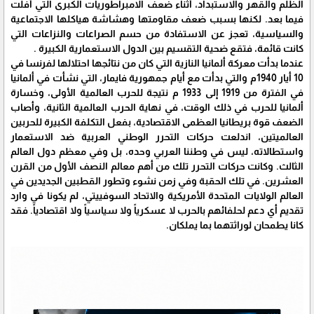
الظلم والقهر والاستبداد، أثناء ضعف الامبراطوريات الكبرى التي أفلت
فيما بعد. لكنها بسبب ضعف مقاومتها وهشاشة هياكلها الاجتماعية
والسياسية، تعجز عن الاستفادة من حسم الصراعات والنزاعات التي
كانت قائمة، فتقع ضحية التقسيم بين الدول الاستعمارية الكبيرة .
عندما بدأت معركة ألمانيا النازية التي كان من نتائجها احتلالها لفرنسا في
10 أيار 1940م والتي بدأت مع أيام جمهورية فايمار، التي نشأت في ألمانيا
في الفترة من 1919 إلى 1933 م نتيجة للحرب العالمية الأولى، وخسارة
ألمانيا للحرب في ذلك الوقت، في نهاية الحرب العالمية الثانية، وأصاب
الضعف قوة بريطانيا العظمى الاقتصادية، بفعل التكلفة الكبيرة للحربين
العالميتين، اندلعت حركات التحرر الوطني العربية ضد الاستعمار
واستطالاته، ليس في وطننا العربي وحده، بل وفي معظم دول العالم
الثالث. وكانت حركات التحرر تلك من أهم معالم النصف الأول من القرن
العشرين. في تلك الحقبة وفي زمن نشوء وتطور القطبين الجديدين في
العالم الولايات المتحدة الأمريكية والاتحاد السوفييتي، لم يكونا في وارد
تقديم أي دعم لحلفائهم بالحرب لا عسكرياً ولا سياسياً ولا اقتصادياً. فقد
كانا يطمحان لوراثتهما بما يملكان.