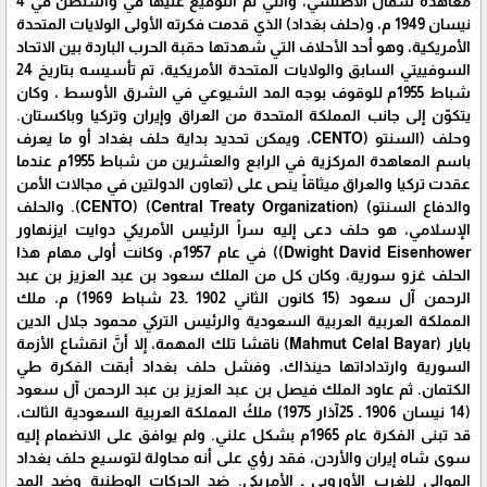
معاهدة شمال الأطلسي، والتي تم التوقيع عليها في واشنطن في 4
نيسان 1949 م، و(حلف بغداد) الذي قدمت فكرته الأولى الولايات المتحدة
الأمريكية، وهو أحد الأحلاف التي شهدتها حقبة الحرب الباردة بين الاتحاد
السوفييتي السابق والولايات المتحدة الأمريكية، تم تأسيسه بتاريخ 24
شباط 1955م للوقوف بوجه المد الشيوعي في الشرق الأوسط ، وكان
يتكوّن إلى جانب المملكة المتحدة من العراق وإيران وتركيا وباكستان.
وحلف (السنتو (CENTO، ويمكن تحديد بداية حلف بغداد أو ما يعرف
باسم المعاهدة المركزية في الرابع والعشرين من شباط 1955م عندما
عقدت تركيا والعراق ميثاقاً ينص على (تعاون الدولتين في مجالات الأمن
والدفاع السنتو) (Central Treaty Organization) (CENTO). والحلف
الإسلامي، هو حلف دعى إليه سراً الرئيس الأمريكي دوايت ايزنهاور
Dwight David Eisenhower)) في عام 1957م، وكانت أولى مهام هذا
الحلف غزو سورية، وكان كل من الملك سعود بن عبد العزيز بن عبد
الرحمن آل سعود (15 كانون الثاني 1902 ـ23 شباط 1969) م، ملك
المملكة العربية العربية السعودية والرئيس التركي محمود جلال الدين
بايار (Mahmut Celal Bayar)‏ ناقشا تلك المهمة، إلا أنَّ انقشاع الأزمة
السورية وارتداداتها حينذاك، وفشل حلف بغداد أبقت الفكرة طي
الكتمان. ثم عاود الملك فيصل بن عبد العزيز بن عبد الرحمن آل سعود
(14 نيسان 1906 ـ 25آذار 1975) ملكُ المملكة العربية السعودية الثالث،
قد تبنى الفكرة عام 1965م بشكل علني. ولم يوافق على الانضمام إليه
سوى شاه إيران والأردن، فقد رؤي على أنه محاولة لتوسيع حلف بغداد
الموالي للغرب الأوروبي ـ الأمريكي. ضد الحركات الوطنية وضد المد