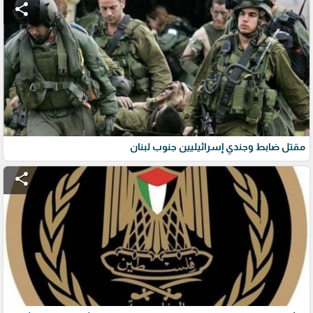
share
مقتل ضابط وجندي إسرائيليين جنوب لبنان
share