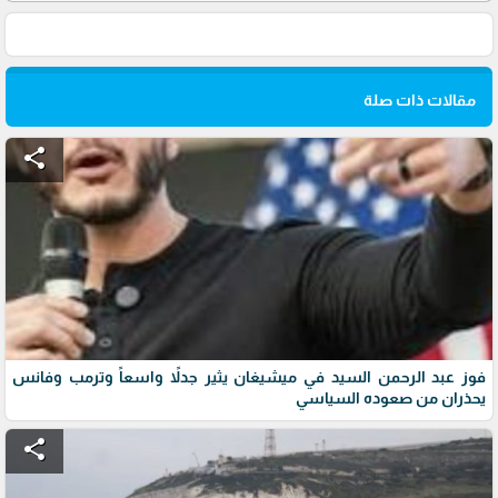
مقالات ذات صلة
share
فوز عبد الرحمن السيد في ميشيغان يثير جدلاً واسعاً وترمب وفانس
يحذران من صعوده السياسي
share