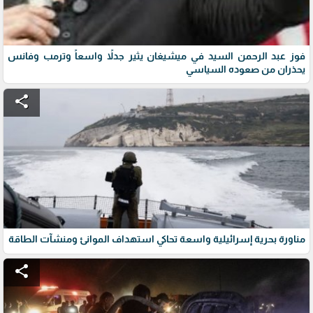
فوز عبد الرحمن السيد في ميشيغان يثير جدلاً واسعاً وترمب وفانس
يحذران من صعوده السياسي
share
مناورة بحرية إسرائيلية واسعة تحاكي استهداف الموانئ ومنشآت الطاقة
share