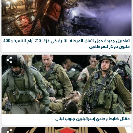
تفاصيل جديدة حول اتفاق المرحلة الثانية في غزة: 210 أيام للتنفيذ و400
مليون دولار للموظفين
share
مقتل ضابط وجندي إسرائيليين جنوب لبنان
share