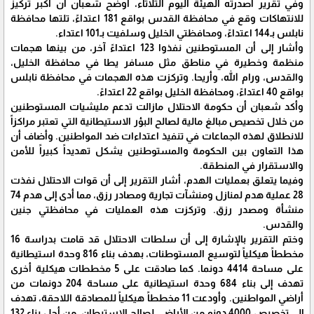
وفي تقرير أصدرته الهيئة اليوم الثلاثاء، أوضح شعبان أن أكبر تركيز
للانتهاكات وقع في محافظة القدس بواقع 181 اعتداءً، تلتها محافظة
نابلس بـ144 اعتداءً، ومحافظتي الخليل وسلفيت بـ101 اعتداء.
وأشار إلى أن المستوطنين نفذوا 123 اعتداءً آخر، من بينها هجمات
منظمة وخطيرة في مناطق مثل مسافر يطا في محافظة الخليل،
والقدس، ورام الله، وأريحا. وتركزت هذه الهجمات في محافظة نابلس
بواقع 40 اعتداءً، ومحافظة الخليل بواقع 22 اعتداءً.
وأكد شعبان أن حكومة الاحتلال مازالت تدعم مليشيات المستوطنين
من خلال تخصيص مبالغ مالية لصالح البؤر الاستيطانية التي تعتبر مراكزاً
للانطلاق لهذه الجماعات في تنفيذ اعتداءات ضد المواطنين. وأضاف أن
هذا التعاون بين الحكومة والمستوطنين يشكل تهديداً كبيراً للأمن
والاستقرار في المنطقة.
وفيما يتعلق بعمليات الهدم، أشار التقرير إلى أن قوات الاحتلال نفذت
28 عملية هدم لمنازل ومنشآت تجارية ومصادر رزق، مما أدى إلى هدم 74
منشأة ومصدر رزق. وتركزت هذه العمليات في محافظتي جنين
والقدس.
وختم التقرير بالإشارة إلى أن سلطات الاحتلال قد قامت بدراسة 16
مخططاً هيكلياً لتوسيع المستوطنات، بهدف بناء 816 وحدة استيطانية
على مساحة 4414 دونما. كما صادقت على 5 مخططات هيكلية أخرى
تهدف إلى بناء 684 وحدة استيطانية على مساحة 204 دونمات من
أراضي المواطنين. وأودعت 11 مخططاً هيكلياً للمصادقة اللاحقة، تهدف
إلى تخصيص 4000 دونم من الأراضي لصالح الاستيطان، من أجل بناء 132