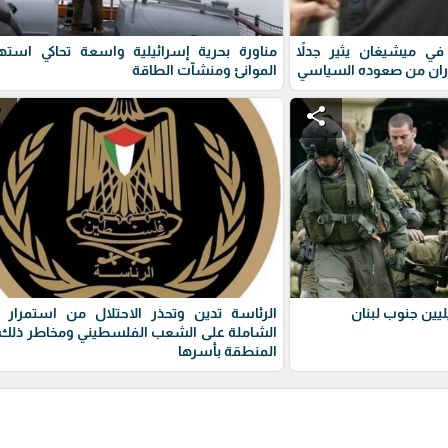
ي ميشيغان يثير جدلاً
مناورة بحرية إسرائيلية واسعة تحاكي استه
ران من صعوده السياسي
الموانئ ومنشآت الطاقة
e
share
يين جنوب لبنان
الرئاسة تدين وتحذر الاحتلال من استمرار 
الشاملة على الشعب الفلسطيني ومخاطر ذلك 
المنطقة بأسرها