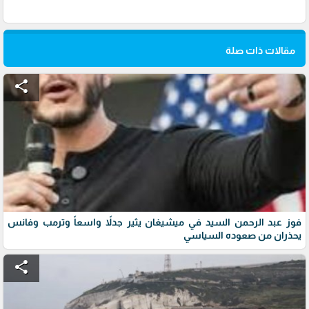
مقالات ذات صلة
share
فوز عبد الرحمن السيد في ميشيغان يثير جدلاً واسعاً وترمب وفانس
يحذران من صعوده السياسي
share