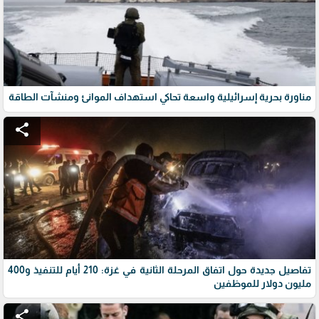
مناورة بحرية إسرائيلية واسعة تحاكي استهداف الموانئ ومنشآت الطاقة
share
تفاصيل جديدة حول اتفاق المرحلة الثانية في غزة: 210 أيام للتنفيذ و400
مليون دولار للموظفين
share