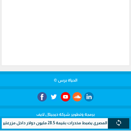
الحياة برس ©
برمجة وتطوير شركة ديجيتال لايف
sync
مصري يضبط مخدرات بقيمة 28.5 مليون دولار داخل مزرعتين سريتين بالإسماعيلية