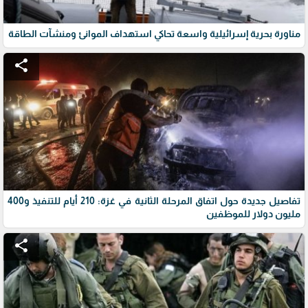
مناورة بحرية إسرائيلية واسعة تحاكي استهداف الموانئ ومنشآت الطاقة
share
تفاصيل جديدة حول اتفاق المرحلة الثانية في غزة: 210 أيام للتنفيذ و400
مليون دولار للموظفين
share