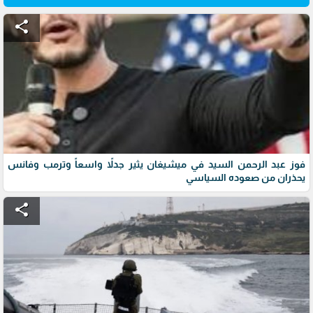
share
فوز عبد الرحمن السيد في ميشيغان يثير جدلاً واسعاً وترمب وفانس
يحذران من صعوده السياسي
share