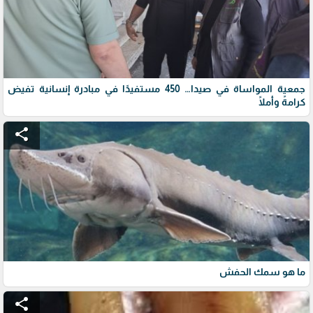
جمعية المواساة في صيدا… 450 مستفيدًا في مبادرة إنسانية تفيض
كرامةً وأملًا
share
ما هو سمك الحفش
share