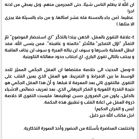
ان الله لا يظلم الناس شيئا، حتى المجرمين منهم، وبل يعطي من لدنه
اجرا
عظيما. (من جاء بالحسنة فله عشر امثالها، و من جاء بالسيئة فلا يجزى
الا مثلها.)
٤-علاقة التقوى بالعقل: الذهن يبتدا بالتذكّر "اي استحضار الموضوع" ثمّ
التفكّر "اوّل التفكير" فالتّدبّر "خاتمته و عاقبته". فمن ينسى الله، فقد
ابطل العملية باسرها و سوف لن يناله العبرة و سوف لن يخاف العاقبة
و يجتنب بالتالي تقوى الباري، اي اجتناب حدود مهالكه التكوينية.
٥-وصل الحديث الى خلاصة مقتضاها ان العقل الحِكَمي المميّز للحد
الوسط ما بين الافراط و التفريط، هو العقل الذي يعين القلب على
التقوى. فالتقوى تاتي بعد المعرفة لا قبلها. و أنّ هذا العقل الحِكَمي هو
نتيجة القدرة اللغوية و الفكر البرهاني الذي، بعد تعريف خصائص الاشياء
بالدليل، يكون من الضروري حسن توظيفها. فليست التقوى الا خلاصة
ذروة العقل في اعانة القلب و تطبيق هذه الحكمة.
(يس و القران الحكيم)
اجل فكتاب الله خير دليل.
واختتمت المحاضرة بأسئلة من الحضور وأخذ الصورة التذكارية.