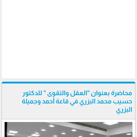
محاضرة بعنوان "العقل والتقوى " للدكتور
حسيب محمد البزري في قاعة أحمد وجميلة
البزري