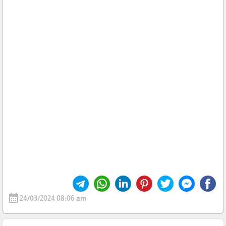
calendar_month
24/03/2024 08:06 am