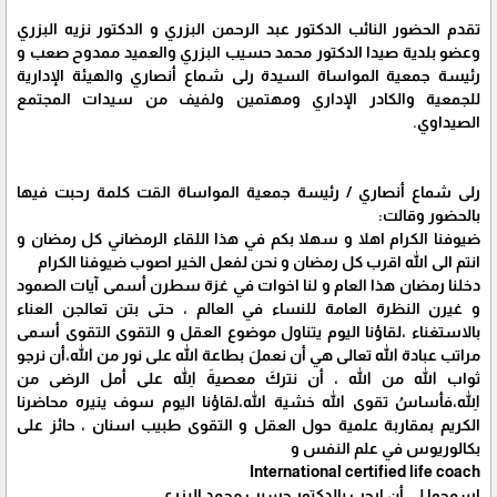
تقدم الحضور النائب الدكتور عبد الرحمن البزري و الدكتور نزيه البزري
وعضو بلدية صيدا الدكتور محمد حسيب البزري والعميد ممدوح صعب و
رئيسة جمعية المواساة السيدة رلى شماع أنصاري والهيئة الإدارية
للجمعية والكادر الإداري ومهتمين ولفيف من سيدات المجتمع
الصيداوي.
رلى شماع أنصاري / رئيسة جمعية المواساة القت كلمة رحبت فيها
بالحضور وقالت:
ضيوفنا الكرام اهلا و سهلا بكم في هذا اللقاء الرمضاني كل رمضان و
انتم الى الله اقرب كل رمضان و نحن لفعل الخير اصوب ضيوفنا الكرام
دخلنا رمضان هذا العام و لنا اخوات في غزة سطرن أسمى آيات الصمود
و غيرن النظرة العامة للنساء في العالم ، حتى بتن تعالجن العناء
بالاستغناء ،لقاؤنا اليوم يتناول موضوع العقل و التقوى التقوى أسمى
مراتب عبادة الله تعالى هي أن نعملَ بطاعة الله على نور من الله،أن نرجو
ثواب الله من الله ، أن نتركَ معصيةَ اللهِ على أمل الرضى من
اللهِ،فأساسُ تقوى الله خشية الله،لقاؤنا اليوم سوف ينيره محاضرنا
الكريم بمقاربة علمية حول العقل و التقوى طبيب اسنان ، حائز على
بكالوريوس في علم النفس و
International certified life coach
اسمحوا لي أن ارحب بالدكتور حسيب محمد البزري .