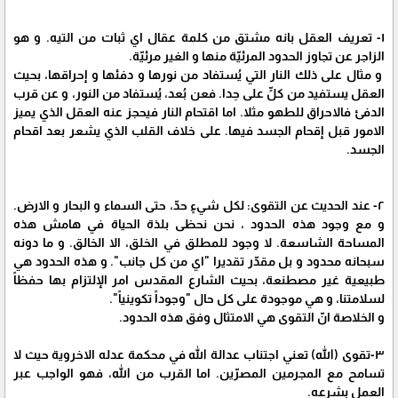
١- تعريف العقل بانه مشتق من كلمة عقال اي ثبات من التيه. و هو
الزاجر عن تجاوز الحدود المرئيّة منها و الغير مرئيّة.
و مثال على ذلك النار التي يُستفاد من نورها و دفئها و إحراقها، بحيث
العقل يستفيد من كلٍّ على حِدا. فعن بُعد، يُستفاد من النور، و عن قرب
الدفئ فالاحراق للطهو مثلا. اما اقتحام النار فيحجز عنه العقل الذي يميز
الامور قبل إقحام الجسد فيها. على خلاف القلب الذي يشعر بعد اقحام
الجسد.
٢- عند الحديث عن التقوى: لكل شيءٍ حدّ، حتى السماء و البحار و الارض.
و مع وجود هذه الحدود ، نحن نحظى بلذة الحياة في هامش هذه
المساحة الشاسعة. لا وجود للمطلق في الخلق، الا الخالق. و ما دونه
سبحانه محدود و بل مقدّر تقديرا "اي من كل جانب". و هذه الحدود هي
طبيعية غير مصطنعة، بحيث الشارع المقدس امر الإلتزام بها حفظاً
لسلامتنا، و هي موجودة على كل حال "وجوداً تكوينياً".
و الخلاصة انّ التقوى هي الامتثال وفق هذه الحدود.
٣-تقوى (الله) تعني اجتناب عدالة الله في محكمة عدله الاخروية حيث لا
تسامح مع المجرمين المصرّين. اما القرب من الله، فهو الواجب عبر
العمل بشرعه.