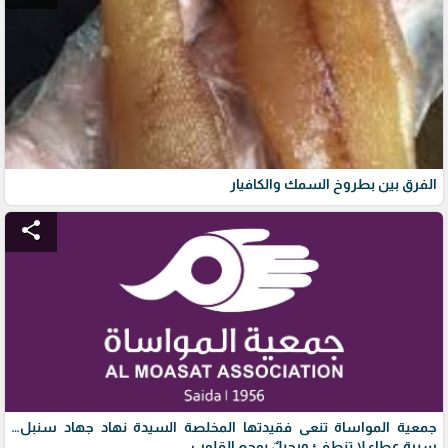
الفرق بين بطروخ السمك والكافيار
share
جمعية المواساة تنعى فقيدتها المخلصة السيدة نهاد جهاد سنبل…
سيرة عطاءٍ لا تنطفئ ورحيلٌ يوجع القلوب