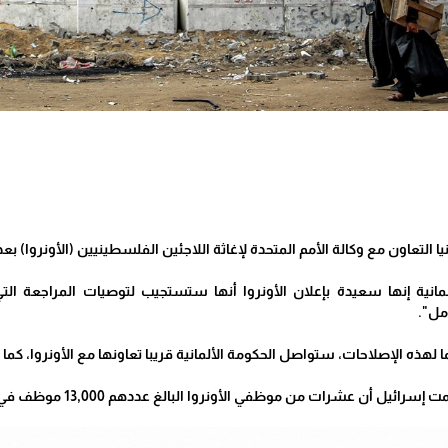
يا التعاون مع وكالة الأمم المتحدة لإغاثة اللاجئين الفلسطينيين (الأونروا)
ألمانية إنها سعيدة بإعلان الأونروا أنها ستستجيب لتوصيات المراجعة التي
مل".
ا لهذه الإصلاحات، ستواصل الحكومة الألمانية قريبا تعاونها مع الأونروا، كما
 من موظفي الأونروا البالغ عددهم 13,000 موظف في غزة متورطون في هجوم حماس في 7 أكتوبر/تشرين الأول.