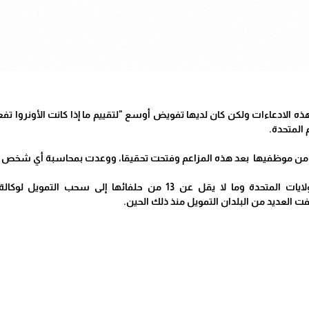
هذه الادعاءات ولكن كان لديها تفويض أوسع "لتقييم ما إذا كانت الأونروا ت
 المتحدة.
 موظفيها بعد هذه المزاعم وفتحت تحقيقا، ووعدت بمحاسبة أي شخص متورط في هجمات 7 
ودفعت هذه المزاعم الولايات المتحدة وما لا يقل عن 13 من ح
 العديد من البلدان التمويل منذ ذلك الحين.