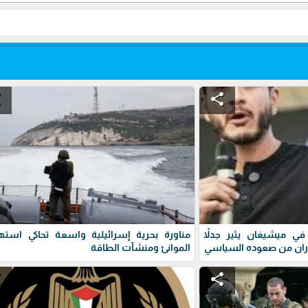
e
share
ي ميشيغان يثير جدلاً
مناورة بحرية إسرائيلية واسعة تحاكي استه
ران من صعوده السياسي
الموانئ ومنشآت الطاقة
e
share