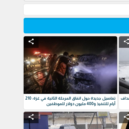
share
shar
داف
تفاصيل جديدة حول اتفاق المرحلة الثانية في غزة: 210
أيام للتنفيذ و400 مليون دولار للموظفين
share
shar