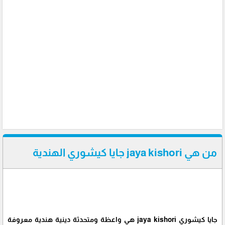
من هي jaya kishori جايا كيشوري الهندية
جايا كيشوري jaya kishori هي واعظة ومتحدثة دينية هندية معروفة