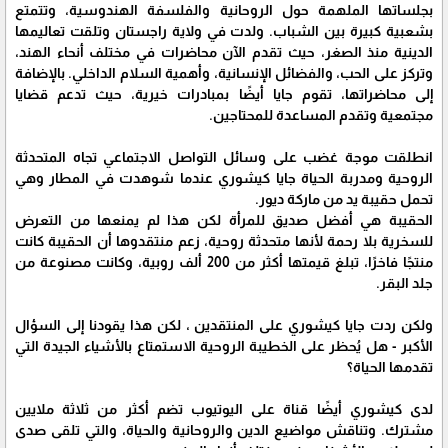
بجلساتها الملهمة حول الروحانية والفلسفة الهندوسية، وتتمتع
بشعبية كبيرة بين الشباب. ولدت في ولاية راجستان وتلقت تعاليمها
الدينية منذ الصغر، حيث تقدم الآن محاضرات في مختلف أنحاء الهند،
وتركز على الحب، والفضائل الإنسانية، وأهمية السلام الداخلي. بالإضافة
إلى محاضراتها، تقوم جايا أيضًا بمبادرات خيرية، حيث تدعم قضايا
مجتمعية وتقدم المساعدة للمحتاجين.
انطلقت موجة غضب على وسائل التواصل الاجتماعي تجاه المتحدثة
الروحية ومدربة الحياة جايا كيشوري عندما شوهدت في المطار وهي
تحمل حقيبة يد من ماركة ديور.
الحقيبة هي أفضل صديق للمرأة لكن هذا لم يمنعها من التعرض
للسخرية بلا رحمة لأنها متحدثة روحية، زعم منتقدوها أن الحقيبة كانت
منتجًا فاخرًا، تبلغ قيمتها أكثر من 200 ألف روبية، وكانت مصنوعة من
جلد البقر.
ولكن ردت جايا كيشوري على المنتقدين ، لكن هذا يقودنا إلى السؤال
الأكبر - هل يُحظر على الخطيبة الروحية الاستمتاع بالأشياء الجيدة التي
تقدمها الحياة؟
لدى كيشوري أيضًا قناة على اليوتيوب تضم أكثر من ثلاثة ملايين
مشترك. وتناقش مواضيع الدين والروحانية والحياة، والتي تلقى صدى