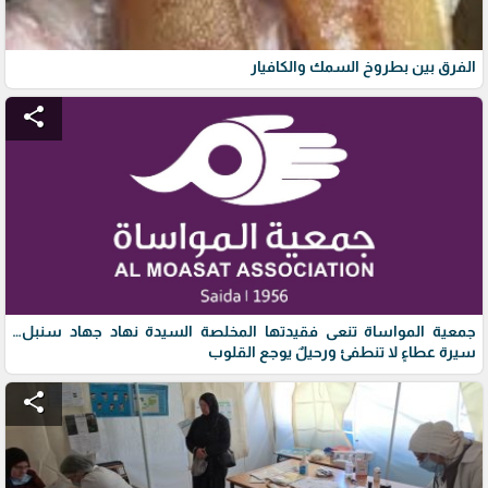
الفرق بين بطروخ السمك والكافيار
share
جمعية المواساة تنعى فقيدتها المخلصة السيدة نهاد جهاد سنبل…
سيرة عطاءٍ لا تنطفئ ورحيلٌ يوجع القلوب
share