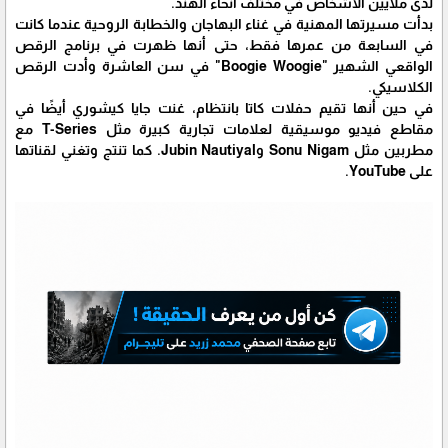
لدى ملايين الأشخاص في مختلف أنحاء الهند.
بدأت مسيرتها المهنية في غناء البهاجان والخطابة الروحية عندما كانت
في السابعة من عمرها فقط، حتى أنها ظهرت في برنامج الرقص
الواقعي الشهير "Boogie Woogie" في سن العاشرة وأدت الرقص
الكلاسيكي.
في حين أنها تقيم حفلات كاتا بانتظام، غنت جايا كيشوري أيضًا في
مقاطع فيديو موسيقية لعلامات تجارية كبيرة مثل T-Series مع
مطربين مثل Sonu Nigam وJubin Nautiyal. كما تنتج وتغني لقناتها
على YouTube.