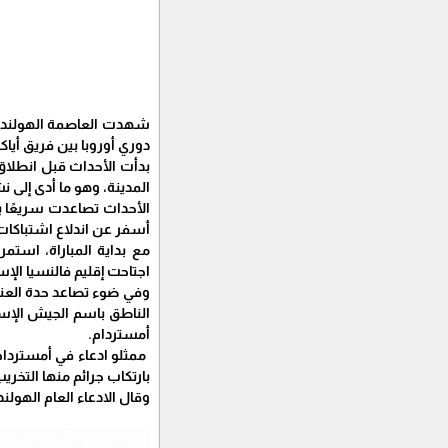
شهدت العاصمة الهولندية
دوري أوروبا بين فريق أي
بدأت الأحداث قبل انطلاق 
المدينة، وهو ما أدى إلى
الأحداث تصاعدت سريعًا ب
أسفر عن اندلاع اشتباكات
مع بداية المباراة، است
اجتاحت إقليم فالنسيا الإس
وفي ضوء تصاعد حدة العنف
الناطق باسم الجيش الإسرا
أمستردام.
بارتكاب جرائم منها التخريب
وقال الادعاء العام الهول