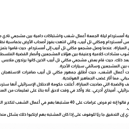
 أمستردام ليلة الجمعة أعمال شغب واشتباكات دامية بين مشجعي نادي مكا
اكس أمستردام ومكابي تل أبيب، والتي انتهت بفوز أصحاب الأرض بخماسية نظ
المباراة، عندما وصل مشجعو مكابي تل أبيب إلى أمستردام، حيث قاموا بتمزي
 نشوب مشادات كلامية وعنيفة بين هؤلاء المشجعين وأنصار القضية الفلسط
عد ذلك، حيث قام بعض مشجعي مكابي تل أبيب الذين كانوا يرتدون ملابس س
 بين المشجعين وسائقي سيارات الأجرة.
مرت أعمال الشغب، حيث أطلق جمهور مكابي تل أبيب صافرات الاستهجان أث
باني، مما أثار غضب الجماهير الهولندية.
 والضجة التي صاحبت المباراة، أعلنت حكومة الاحتلال الإسرائيلي أنها ستر
ئيلي، أفيخاي أدرعي، عاد وأكد في وقت لاحق أنه بناءً على تعليمات من الم
ممثلو ادعاء في أمستردام قالوا إنه تم فرض غرامات على 40 مشت
.
ندي إن التحقيق جا ريًا للوقوف على إذا كان المشتبه بهم ارتكبوا ذلك بشكل م