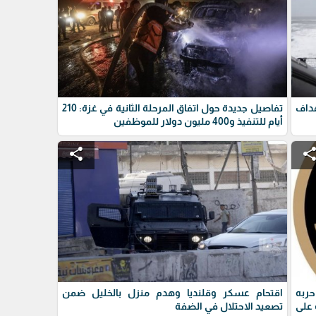
داف
تفاصيل جديدة حول اتفاق المرحلة الثانية في غزة: 210
أيام للتنفيذ و400 مليون دولار للموظفين
share
shar
حربه
اقتحام عسكر وقلنديا وهدم منزل بالخليل ضمن
على
تصعيد الاحتلال في الضفة