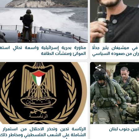
ي ميشيغان يثير جدلاً
مناورة بحرية إسرائيلية واسعة تحاكي استه
ران من صعوده السياسي
الموانئ ومنشآت الطاقة
e
share
يين جنوب لبنان
الرئاسة تدين وتحذر الاحتلال من استمرار 
الشاملة على الشعب الفلسطيني ومخاطر ذلك 