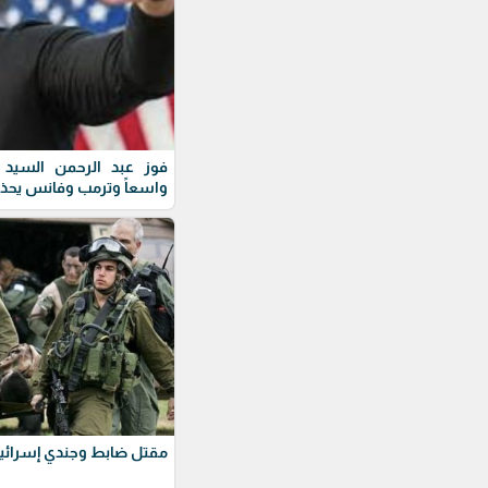
فوز عبد الرحمن السيد ف
واسعاً وترمب وفانس يحذ
مقتل ضابط وجندي إسرائيل