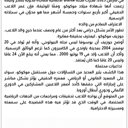
في مارس 2023، فجرت مجلة Bunte الألمانية مفاجأة مدوية بنشر وثيقة
زعمت أنها شهادة ميلاد موكوكو. وفقًا للوثيقة، فإن عمر اللاعب
الحقيقي أكبر بأربع سنوات وخمسة أشهر مما هو مدوّن في سجلاته
الرسمية.
الاعتراف الصادم من والده
تطور الأمر بشكل درامي بعد أكثر من عام ونصف عندما خرج والد اللاعب،
جوزيف موكوكو ، ليعترف بحقيقة مغايرة.
أوضح جوزيف أن يوسوفا ليس نجله البيولوجي، وأنه لم يُولد في 20
نوفمبر 2004 بمدينة ياوندي في الكاميرون كما تزعم الوثائق الرسمية.
وأكد أن اللاعب وُلد في 19 يوليو 2000 ، مما يعني أنه يبلغ الآن 24 عامًا
وليس 20 عامًا كما كان يُعتقد.
تداعيات محتملة
هذا الكشف يثير العديد من التساؤلات حول مستقبل موكوكو، سواء
على الصعيد القانوني أو الرياضي. فعمره الحقيقي يؤثر بشكل مباشر
على إنجازاته التي حققها كأحد أصغر اللاعبين المشاركين في الدوري
الألماني ودوري أبطال أوروبا.
من المتوقع أن يواجه اللاعب تحقيقات ومراجعات من الجهات الرياضية
المختصة، في الوقت الذي قد تؤثر فيه هذه الفضيحة على سمعته
ومسيرته الاحترافية.