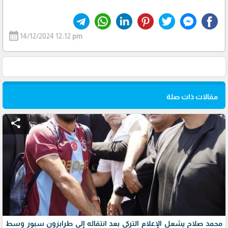
calendar_month
14/12/2024 12:12 pm
مقالات ذات صلة
share
محمد صلاح يشعل الإعلام التركي بعد انتقاله إلى طرابزون سبور وسط