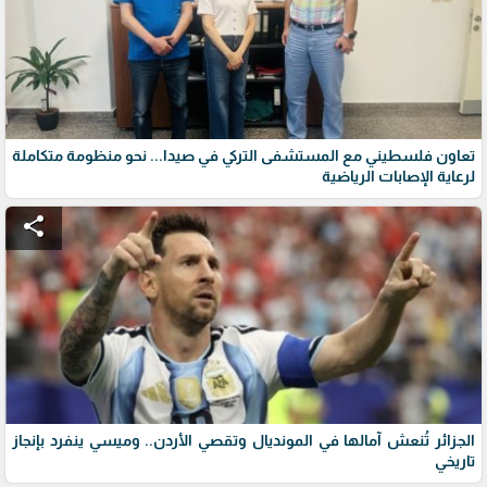
تعاون فلسطيني مع المستشفى التركي في صيدا... نحو منظومة متكاملة
لرعاية الإصابات الرياضية
share
الجزائر تُنعش آمالها في المونديال وتقصي الأردن.. وميسي ينفرد بإنجاز
تاريخي