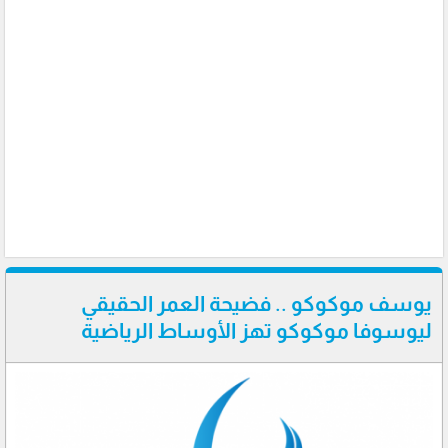
يوسف موكوكو .. فضيحة العمر الحقيقي
ليوسوفا موكوكو تهز الأوساط الرياضية