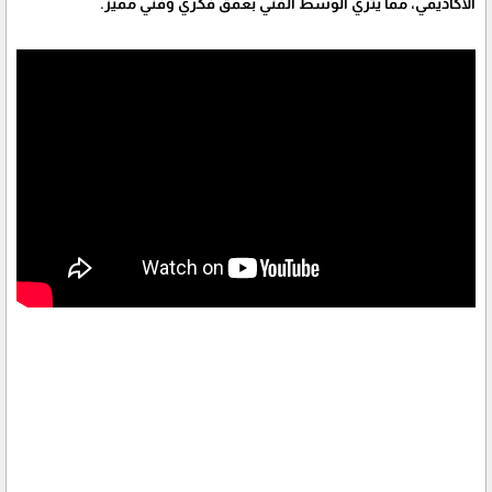
الأكاديمي، مما يثري الوسط الفني بعمق فكري وفني مميز.