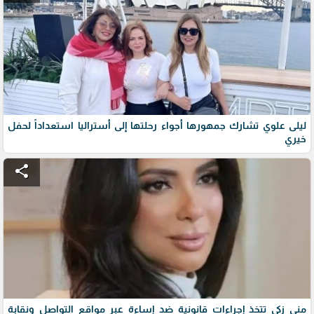
ليلى علوي تشارك جمهورها أجواء رحلتها إلى أستراليا استعداداً لحفل
خيري
share
منى زكي تتخذ إجراءات قانونية ضد إساءة عبر مواقع التواصل ونقابة