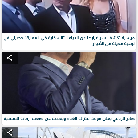
ميسرة تكشف سر غيابها عن الدراما: "السفارة في العمارة" حصرني في
نوعية معينة من الأدوار
share
صابر الرباعي يعلن موعد اعتزاله الغناء ويتحدث عن أصعب أزماته النفسية
share