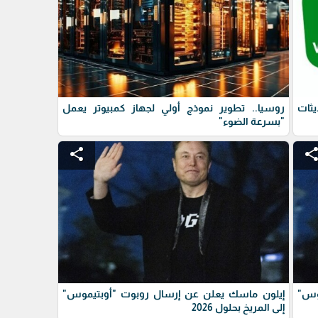
ثات
روسيا.. تطوير نموذج أولي لجهاز كمبيوتر يعمل
"بسرعة الضوء"
share
shar
وس"
إيلون ماسك يعلن عن إرسال روبوت "أوبتيموس"
إلى المريخ بحلول 2026