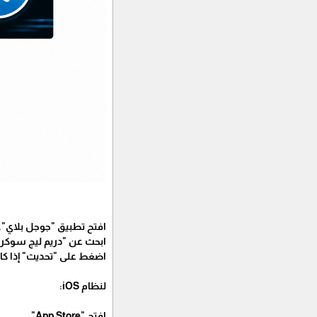
افتح تطبيق "جوجل بلاي".
ابحث عن "دريم ليج سوكر 2025".
اضغط على "تحديث" إذا كانت
لنظام iOS:
افتح "App Store".