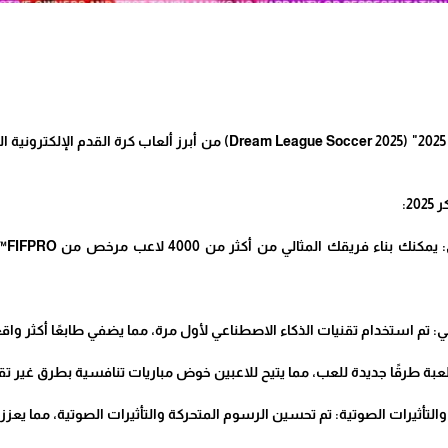
تُعد لعبة "دريم ليج سوكر 2025" (Dream League Soccer 2025) م
2:
تشك
: تم استخدام تقنيات الذكاء الاصطناعي لأول مرة، مما يضفي طابعًا أكثر واقع
عبة طرقًا جديدة للعب، مما يتيح للاعبين خوض مباريات تنافسية بطرق غير ت
تأثيرات الصوتية: تم تحسين الرسوم المتحركة والتأثيرات الصوتية، مما يعزز م