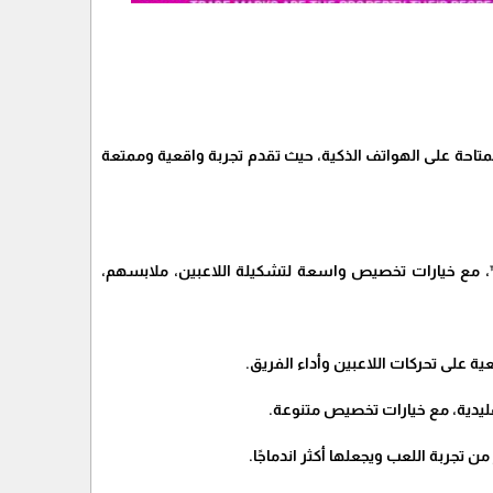
ن أبرز ألعاب كرة القدم الإلكترونية المتاحة على الهواتف الذكية، حيث تقدم تجربة واقعية وممتعة
يل وتخصيص الفريق: يمكنك بناء فريقك المثالي من أكثر من 4000 لاعب مرخص من FIFPRO™، مع خيارات تخصيص واسعة لتشكيلة اللاعبين، ملابسهم،
ية على تحركات اللاعبين وأداء الفريق.
قليدية، مع خيارات تخصيص متنوعة.
ن تجربة اللعب ويجعلها أكثر اندماجًا.