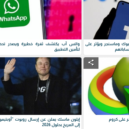
ك وماسنجر ويؤثر على
واتس آب يكتشف ثغرة خطيرة ويصدر تحدي
اباتهم
لتأمين التطبيق
e
share
ر على كروم
إيلون ماسك يعلن عن إرسال روبوت "أوبتيم
إلى المريخ بحلول 2026