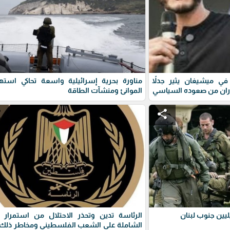
ي ميشيغان يثير جدلاً
مناورة بحرية إسرائيلية واسعة تحاكي استه
ران من صعوده السياسي
الموانئ ومنشآت الطاقة
e
share
يين جنوب لبنان
الرئاسة تدين وتحذر الاحتلال من استمرار 
الشاملة على الشعب الفلسطيني ومخاطر ذلك 