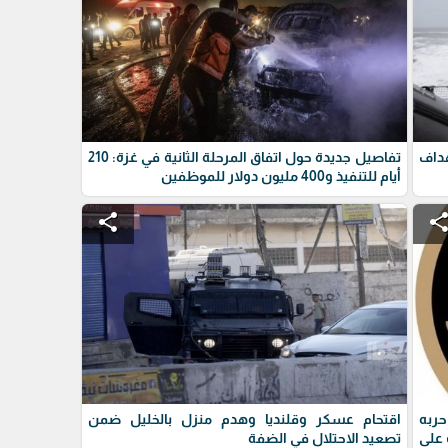
داف
تفاصيل جديدة حول اتفاق المرحلة الثانية في غزة: 210
أيام للتنفيذ و400 مليون دولار للموظفين
share
shar
حربه
اقتحام عسكر وقلنديا وهدم منزل بالخليل ضمن
على
تصعيد الاحتلال في الضفة