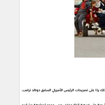
ردًا على تصريحات الرئيس الأميركي السابق دونالد ترامب،
مشددة على ضرورة اتخاذ موقف عربي موحد لمواجهة مشاريع