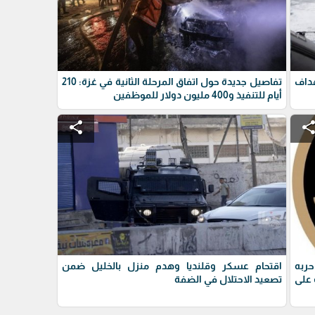
داف
تفاصيل جديدة حول اتفاق المرحلة الثانية في غزة: 210
أيام للتنفيذ و400 مليون دولار للموظفين
share
shar
حربه
اقتحام عسكر وقلنديا وهدم منزل بالخليل ضمن
على
تصعيد الاحتلال في الضفة