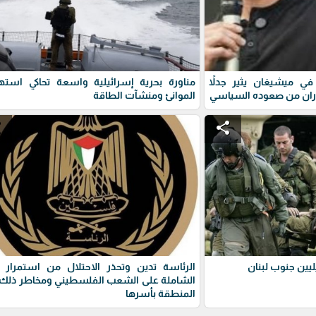
ي ميشيغان يثير جدلاً
مناورة بحرية إسرائيلية واسعة تحاكي استه
ران من صعوده السياسي
الموانئ ومنشآت الطاقة
e
share
يين جنوب لبنان
الرئاسة تدين وتحذر الاحتلال من استمرار 
الشاملة على الشعب الفلسطيني ومخاطر ذلك 
المنطقة بأسرها