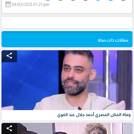
calendar_month
04/03/2025 01:21 pm
مقالات ذات صلة
share
وفاة الفنان المصري أحمد جلال عبد القوي
share