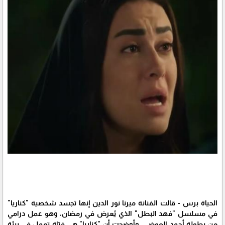
الحياة برس - قالت الفنانة ميرنا نور الدين إنها تجسد شخصية "كناريا"
في مسلسل "فهد البطل" الذي يُعرض في رمضان، وهو عمل درامي
من بطولة أحمد العوضي. وأوضحت أن "كناريا" هي فتاة تعمل في بيئة