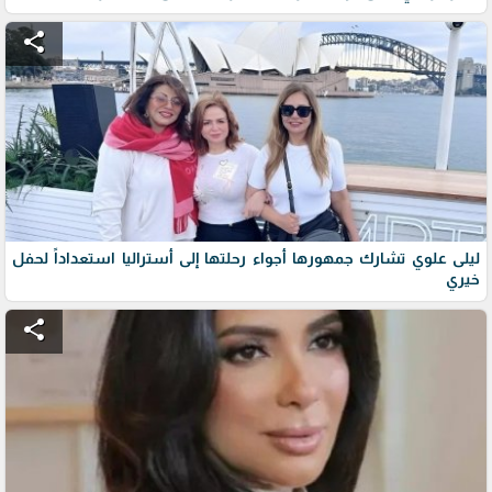
share
ليلى علوي تشارك جمهورها أجواء رحلتها إلى أستراليا استعداداً لحفل
خيري
share