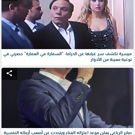
ميسرة تكشف سر غيابها عن الدراما: "السفارة في العمارة" حصرني في
نوعية معينة من الأدوار
share
صابر الرباعي يعلن موعد اعتزاله الغناء ويتحدث عن أصعب أزماته النفسية