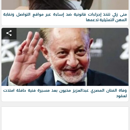
منى زكي تتخذ إجراءات قانونية ضد إساءة عبر مواقع التواصل ونقابة
المهن التمثيلية تدعمها
share
وفاة الفنان المصري عبدالعزيز مخيون بعد مسيرة فنية حافلة امتدت
لعقود