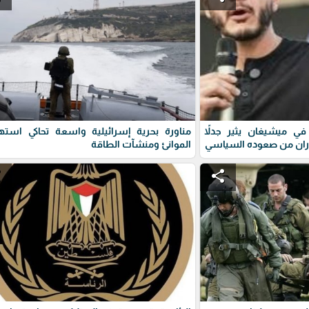
ي ميشيغان يثير جدلاً
مناورة بحرية إسرائيلية واسعة تحاكي استه
ران من صعوده السياسي
الموانئ ومنشآت الطاقة
e
share