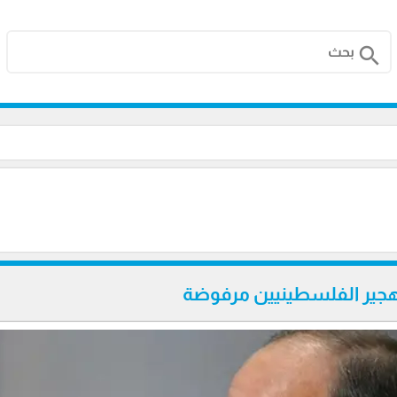
search
جير الفلسطينيين مرفوضة