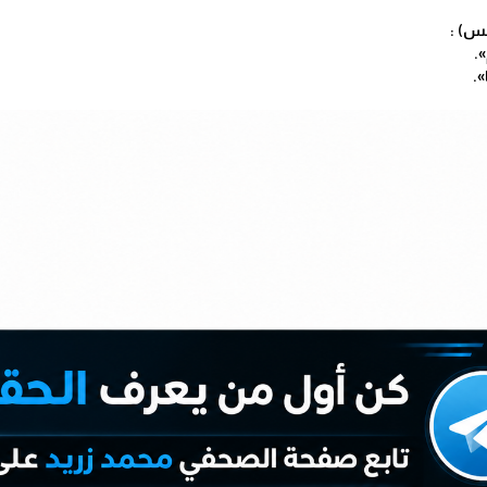
لس) :
.
».