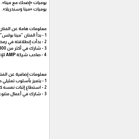
يوميات «إضحك مع مينا».
يوميات «مينا وسندريلا».
معلومات هامة عن الفنان 
1 - بدأ الفنان "مينا بولس" كموديل إعلانات لأول مرة عام 2016.
2 - بدأت إنطلاقته في رمضان 2020 بمشاركته في مسلسل "القمر آخر الدنيا".
3 - شارك في أكثر من 300 إعلان.
4 - صاحب شركة AMP للإنتاج الفني والسينمائي وتنفيذ الإعلانات.
معلومات إضافية عن الفنان
1 - يتميز بأسلوب تمثيلي طبيعي وأداء مقنع.
2 - استطاع إثبات نفسه كواحد من الوجوه الصاعدة في الدراما المصرية.
3 - شارك في أعمال متنوعة بين الدراما، والكوميديا، والرعب.