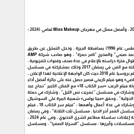
التكريم : أفضل ممثل صاعد عن فيلم كنوز الماضي عام 2019 ، وأفضل ممثل في مهرجان الإبداع عام 2023 ، وأفضل ممثل في مهرجان Miss Makeup لعامي (2024 -
مينا بولس هو ممثل كوميدي مصري شارك في العديد من الأعمال الفنية البارزة ، ولد في (31 أغسطس عام 1996) بمحافظة الجيزة ، ودخل التمثيل عن طريق
الإعلانات ، وشارك في أكثر من 300 إعلان ، وتميز بقدرته علي تقليد الفنانين ، وأشاد به الفنان "محمد صبحي" والمخرج "تامر حمزة" ، وهو صاحب شركة AMP
اشتغل طوال فترة دراسته بالإعلام في عدة صحف وقنوات تلفزيونية ،
وبجانب حبه للإعلام ، إستطاع أن يرضي شغفه الفني حيث كان عاشقاً للتمثيل منذ صغره ، وبدأت رحلته مع الفن في رمضان 2017 وذلك بمشاركته في مسلسل
"اللهم إني صائم" ، وشارك أيضاً في عدة إعلانات أبرزها إعلان "تيشرتك هو علمك" لكوكاكولا لكأس العالم بروسيا عام 2018 حيث كان الواجهة الإعلانية لهذا الإعلان ،
«كنوز الماضي» وهو فيلم تاريخي قصير حصل عنه على جائزة أفضل أداء
تمثيلي ، وشارك في فيديو كوميدي مع الفنان "سامح الشجيع" ، ومع بداية عام 2020 شارك في بطولة فيلم الرعب «سر الكتاب 18» مع الفنان الكبير "حجاح عبد
 موهبته الكوميدية ، وشارك في مسلسل "عفريت نص الليل" ، وشارك في حملة
كر الدولية" ، وحقق «مينا بولس» شعبية كبيرة علي السوشيال
ميديا في وقت قصير وحصل علي الدرع من منصة «الإنستجرام» بعد تخطيه عدد كبير من المتابعين ، وشارك في عدة أعمال وأهمها : "فيلم سر الكتاب 18 ، فيلم
سلسل القمر آخر الدنيا ، مسلسل تلت التلاتة" ، وفي رمضان
2024 شارك ببطولة إعلان شركة "سينا كولا" للمشروبات الغازية ، وفي رمضان 2025 قام ببطولة حملة إعلانات سلسلة مطاعم كشري الخديوي ، وفي عام 2024 ،
مثل في مهرجان Miss Makeup ، وفي رمضان 2026 شارك في عدة مسلسلات وأبرزها : مسلسل "السرايا الصفرا" ، ومسلسل