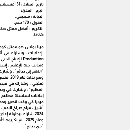
تاريخ الميلاد : 31 أغسطس 1996.
البرج : العذراء.
الديانة : مسيحي.
الطول : 170 سم.
2025).
Production للإ
ومع بدا
إعلانات لسلسلة مطاعم "ح
أشرز ، فيلم صراخ الندم 
"حق ضايع" .