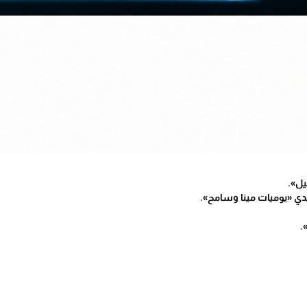
ل».
«يوميات مينا وسامح».
.