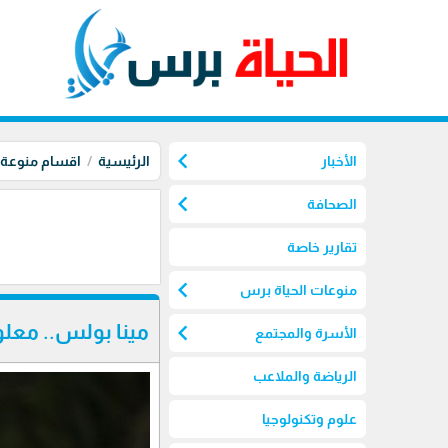
chevron_left
الأخبار
الرئيسية
اقسام منوعة
chevron_left
الصحافة
تقارير خاصة
chevron_left
منوعات الحياة برس
chevron_left
مينا بولس.. معلوم
الأسرة والمجتمع
الرياضة والملاعب
علوم وتكنولوجيا