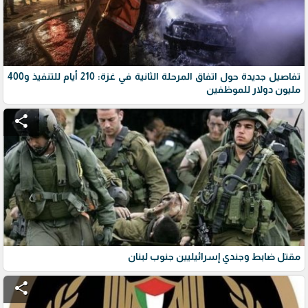
تفاصيل جديدة حول اتفاق المرحلة الثانية في غزة: 210 أيام للتنفيذ و400
مليون دولار للموظفين
share
مقتل ضابط وجندي إسرائيليين جنوب لبنان
share