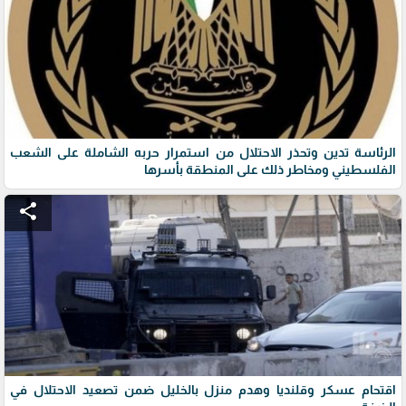
الرئاسة تدين وتحذر الاحتلال من استمرار حربه الشاملة على الشعب
الفلسطيني ومخاطر ذلك على المنطقة بأسرها
share
اقتحام عسكر وقلنديا وهدم منزل بالخليل ضمن تصعيد الاحتلال في