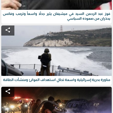
فوز عبد الرحمن السيد في ميشيغان يثير جدلاً واسعاً وترمب وفانس
يحذران من صعوده السياسي
share
مناورة بحرية إسرائيلية واسعة تحاكي استهداف الموانئ ومنشآت الطاقة
share