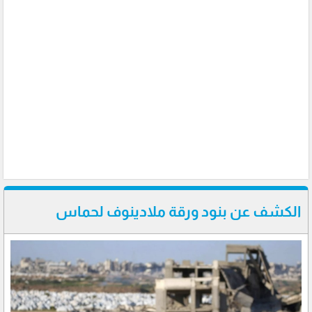
الكشف عن بنود ورقة ملادينوف لحماس