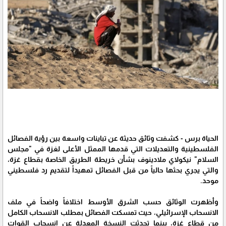
الحياة برس - كشفت وثائق حديثة عن تباينات واسعة بين رؤية الفصائل
الفلسطينية والتعديلات التي قدمها الممثل الأعلى لغزة في "مجلس
السلام" نيكولاي ملادينوف بشأن خريطة الطريق الخاصة بقطاع غزة،
والتي يجري بحثها حالياً من قبل الفصائل تمهيداً لتقديم رد فلسطيني
موحد.
وأظهرت الوثائق حسب الشرق الأوسط اختلافاً واضحاً في ملف
الانسحاب الإسرائيلي، حيث تمسكت الفصائل بمطلب الانسحاب الكامل
من قطاع غزة، بينما تحدثت النسخة المعدلة عن انسحاب القوات