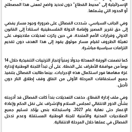
الإسرائيلية إلى "محيط القطاع" دون تحديد واضح لمعنى هذا المصطلح
أو الحدود التي يشملها.
وفي الجانب السياسي، شددت الفصائل على ضرورة وجود مسار يفضي
إلى حق تقرير المصير وإقامة الدولة الفلسطينية استناداً إلى القانون
الدولي وقرارات الأمم المتحدة، في حين ركزت تعديلات ملادينوف على
تهيئة الظروف لقيام مسار موثوق يقود إلى هذا الهدف دون تقديم
التزامات سياسية مباشرة.
كما تضمنت الورقة المعدلة جدولاً زمنياً لإنجاز الترتيبات التنفيذية خلال 14
يوماً من موافقة الأطراف على الخطة، على أن تبدأ اللجنة الوطنية لإدارة
غزة مهامها فور استكمال هذه الإجراءات، بينما طالبت الفصائل بتنفيذ
جميع استحقاقات المرحلة الأولى من اتفاق وقف إطلاق النار دون
تأجيل.
وفي ملف إدارة القطاع، حذفت التعديلات بنداً كانت الفصائل قد أدرجته
بشأن الدور الانتقالي لمجلس السلام والإشراف على نقل الحكم وإعادة
الإعمار حتى نهاية عام 2027، واستبدلته بنص يؤكد تسليم جميع
الصلاحيات المدنية والأمنية للجنة الوطنية المستقلة وعدم تدخل
الفصائل في عملها خلال المرحلة الانتقالية.