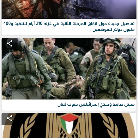
تفاصيل جديدة حول اتفاق المرحلة الثانية في غزة: 210 أيام للتنفيذ و400
مليون دولار للموظفين
share
مقتل ضابط وجندي إسرائيليين جنوب لبنان
share