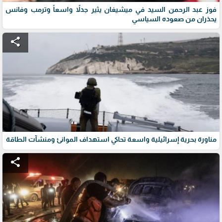
فوز عبد الرحمن السيد في ميشيغان يثير جدلاً واسعاً وترمب وفانس
يحذران من صعوده السياسي
share
مناورة بحرية إسرائيلية واسعة تحاكي استهداف الموانئ ومنشآت الطاقة
share