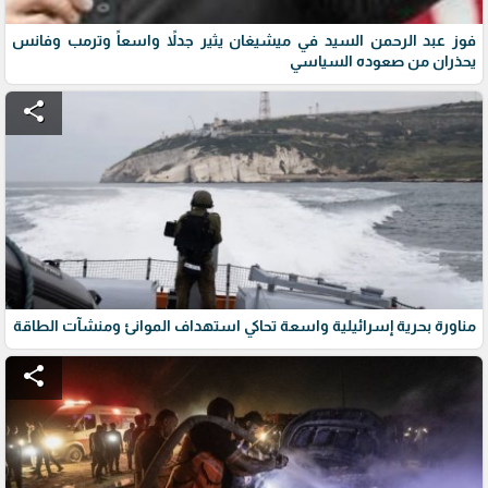
فوز عبد الرحمن السيد في ميشيغان يثير جدلاً واسعاً وترمب وفانس
يحذران من صعوده السياسي
share
مناورة بحرية إسرائيلية واسعة تحاكي استهداف الموانئ ومنشآت الطاقة
share