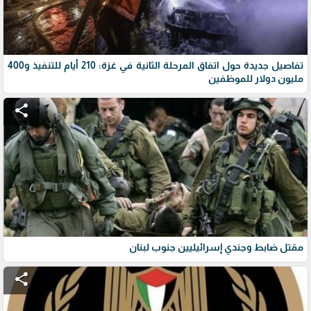
تفاصيل جديدة حول اتفاق المرحلة الثانية في غزة: 210 أيام للتنفيذ و400
مليون دولار للموظفين
share
مقتل ضابط وجندي إسرائيليين جنوب لبنان
share