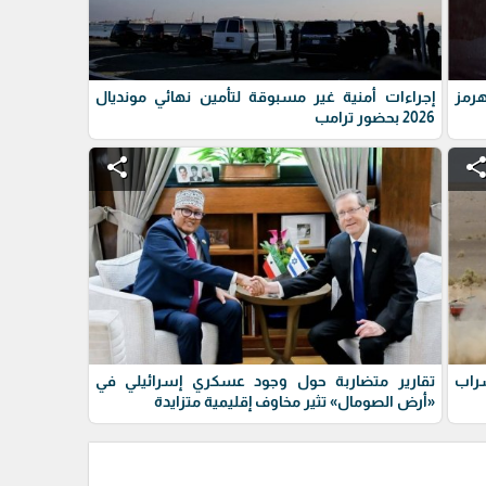
رمز
إجراءات أمنية غير مسبوقة لتأمين نهائي مونديال
2026 بحضور ترامب
share
shar
سراب
تقارير متضاربة حول وجود عسكري إسرائيلي في
«أرض الصومال» تثير مخاوف إقليمية متزايدة