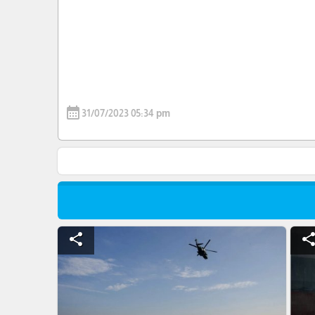
calendar_month
31/07/2023 05:34 pm
share
shar