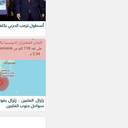
أسطول ترمب الحربي يكلف 275 مليار دول
سواحل جنوب الفلبين