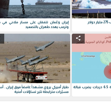
ار
إيران وعُمان تتفقان على مسار ملاحي في ه
وترمب يهدد طهران بالتصعيد
e
share
زلزال الفلبين : زلزال بقوة 6.5 درجات يضرب قبالة
طيار أميركي يروي مشهداً غامضاً فوق إيران.. أ
مسيّرات مترابطة تثير تساؤلات أمنية