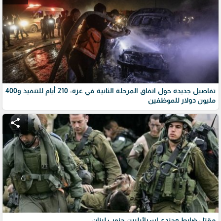
تفاصيل جديدة حول اتفاق المرحلة الثانية في غزة: 210 أيام للتنفيذ و400
مليون دولار للموظفين
share
مقتل ضابط وجندي إسرائيليين جنوب لبنان