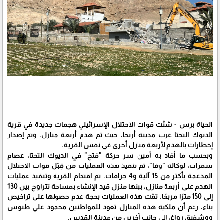
الحياة برس - شنّت قوات الاحتلال الإسرائيلي هجمات جديدة في قرية
الديوك التحتا غرب مدينة أريحا، حيث تم هدم أربعة منازل، وتم إصدار
إخطارات بالهدم لأربعة منازل أخرى في نفس القرية.
وبحسب ما أفاد به أمين سر حركة "فتح" في الديوك التحتا، عصام
سمرات، لوكالة "وفا"، تم تنفيذ هذه العمليات من قِبَل قوات الاحتلال
المدعمة بأكثر من 15 آلية و4 جرافات. تم اقتحام القرية وتنفيذ عمليات
الهدم على أربعة منازل، بينها منزل قيد الإنشاء بمساحة تتراوح بين 130
إلى 150 مترًا مربعًا. تمّت هذه العمليات بحجة عدم حصولها على تراخيص
بناء، رغم أن ملكية هذه المنازل تعود للمواطنين محمود علي طنوس
ووشفيق رواغ، إلى جانب آخرين من مدينة القدس.