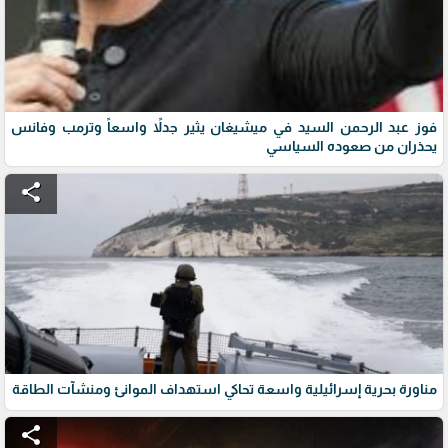
فوز عبد الرحمن السيد في ميشيغان يثير جدلاً واسعاً وترمب وفانس
يحذران من صعوده السياسي
share
مناورة بحرية إسرائيلية واسعة تحاكي استهداف الموانئ ومنشآت الطاقة
share