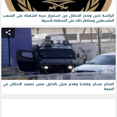
الرئاسة تدين وتحذر الاحتلال من استمرار حربه الشاملة على الشعب
الفلسطيني ومخاطر ذلك على المنطقة بأسرها
share
اقتحام عسكر وقلنديا وهدم منزل بالخليل ضمن تصعيد الاحتلال في
الضفة