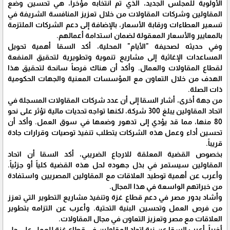
الأولوية للمجلس الجديد، الذي تم انتخابه مؤخراً، هي تحسين وضع
المقاولين وشركات المقاولات من خلال تعزيز المنافسة الشريفة في
تسعير العطاءات ورقابة الأسعار، بالإضافة إلى دعم الشركات الملتزمة
بالمعايير والأسعار المعقولة لضمان استدامة أعمالهم.
وفي حديثه لصحيفة "الأيام" المحلية، أكد السقا أهمية تحويل
المساعدات الإغاثية إلى مشاريع تنموية وتطويرية لتحقيق المنفعة
لقطاع المقاولات والعمال. وأكد أن هناك فرصاً سانحة لتحقيق هذا
الهدف من خلال التعاون مع المؤسسات المعنية والجهات الحكومية
ذات الصلة.
من جهة أخرى، أشار السقا إلى أن عدد شركات المقاولات المسجلة في
اتحاد المقاولين يبلغ 300 شركة، لكنها تواجه تحديات مالية تؤثر على نحو
80 منها، مما قد يؤدي إلى تدهور وضعها في سوق العمل. وأكد أن
تحسين أداء وعمل هذه الشركات يتطلب تنفيذ توصيات وقرارات جادة
قريباً.
بخصوص القضية المعلقة للارجاع الضريبي، أكد السقا أن اتحاد
المقاولين سيستمر في بذل جهوده لحل هذه القضية كلياً أو جزئياً.
وأعرب عن أهمية توطيد العلاقات مع المقاولين المصريين واستفادة
من خبراتهم الواسعة في هذا المجال.
وأشاد بدور مصر في دعم قطاع غزة وتنفيذ مشاريع التطوير التي تعزز
من فرص العمل وتحسين البنية التحتية. وأعرب عن التزامه بتطوير
العلاقات مع مصر وتعزيز التعاون في مجال المقاولات.
أخيراً، أعرب السقا عن نية اتحاد المقاولين في قطاع غزة للعمل على حل