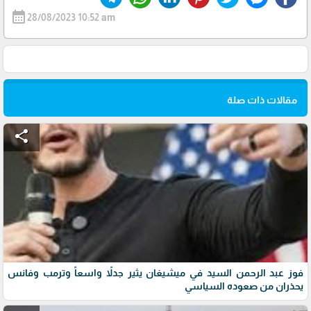
calendar_month
28/08/2023 10:52 am
مقالات ذات صلة
share
فوز عبد الرحمن السيد في ميشيغان يثير جدلاً واسعاً وترمب وفانس
يحذران من صعوده السياسي