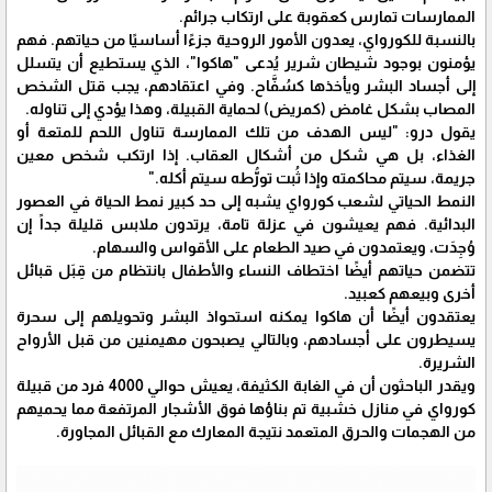
الممارسات تمارس كعقوبة على ارتكاب جرائم.
بالنسبة للكورواي، يعدون الأمور الروحية جزءًا أساسيًا من حياتهم. فهم
يؤمنون بوجود شيطان شرير يُدعى "هاكوا"، الذي يستطيع أن يتسلل
إلى أجساد البشر ويأخذها كسُفَّاح. وفي اعتقادهم، يجب قتل الشخص
المصاب بشكل غامض (كمريض) لحماية القبيلة، وهذا يؤدي إلى تناوله.
يقول درو: "ليس الهدف من تلك الممارسة تناول اللحم للمتعة أو
الغذاء، بل هي شكل من أشكال العقاب. إذا ارتكب شخص معين
جريمة، سيتم محاكمته وإذا ثُبت تورُّطه سيتم أكله."
النمط الحياتي لشعب كورواي يشبه إلى حد كبير نمط الحياة في العصور
البدائية. فهم يعيشون في عزلة تامة، يرتدون ملابس قليلة جداً إن
وُجِدَت، ويعتمدون في صيد الطعام على الأقواس والسهام.
تتضمن حياتهم أيضًا اختطاف النساء والأطفال بانتظام من قِبَل قبائل
أخرى وبيعهم كعبيد.
يعتقدون أيضًا أن هاكوا يمكنه استحواذ البشر وتحويلهم إلى سحرة
يسيطرون على أجسادهم، وبالتالي يصبحون مهيمنين من قبل الأرواح
الشريرة.
ويقدر الباحثون أن في الغابة الكثيفة، يعيش حوالي 4000 فرد من قبيلة
كورواي في منازل خشبية تم بناؤها فوق الأشجار المرتفعة مما يحميهم
من الهجمات والحرق المتعمد نتيجة المعارك مع القبائل المجاورة.