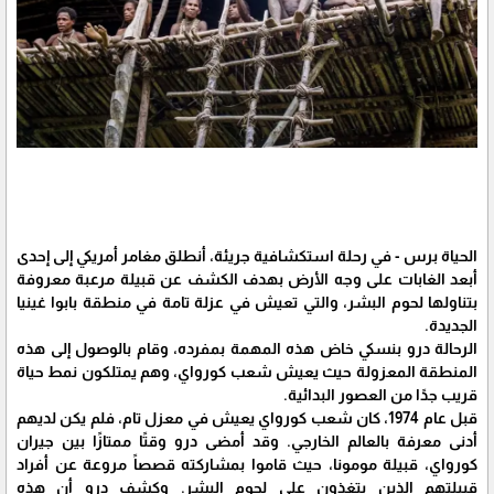
الحياة برس - في رحلة استكشافية جريئة، أنطلق مغامر أمريكي إلى إحدى
أبعد الغابات على وجه الأرض بهدف الكشف عن قبيلة مرعبة معروفة
بتناولها لحوم البشر، والتي تعيش في عزلة تامة في منطقة بابوا غينيا
الجديدة.
الرحالة درو بنسكي خاض هذه المهمة بمفرده، وقام بالوصول إلى هذه
المنطقة المعزولة حيث يعيش شعب كورواي، وهم يمتلكون نمط حياة
قريب جدًا من العصور البدائية.
قبل عام 1974، كان شعب كورواي يعيش في معزل تام، فلم يكن لديهم
أدنى معرفة بالعالم الخارجي. وقد أمضى درو وقتًا ممتازًا بين جيران
كورواي، قبيلة مومونا، حيث قاموا بمشاركته قصصاً مروعة عن أفراد
قبيلتهم الذين يتغذون على لحوم البشر. وكشف درو أن هذه