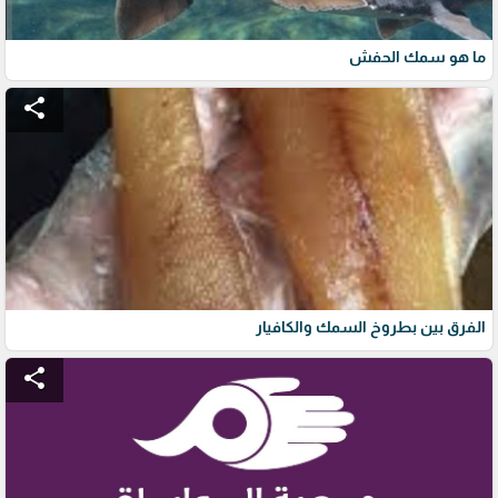
ما هو سمك الحفش
share
الفرق بين بطروخ السمك والكافيار
share