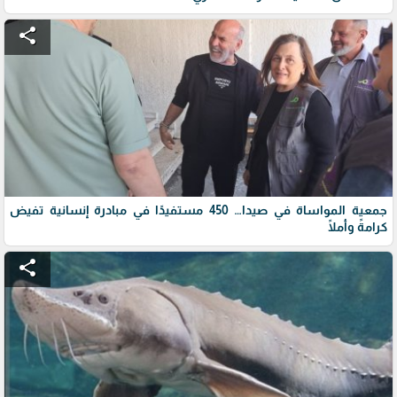
share
جمعية المواساة في صيدا… 450 مستفيدًا في مبادرة إنسانية تفيض
كرامةً وأملًا
share