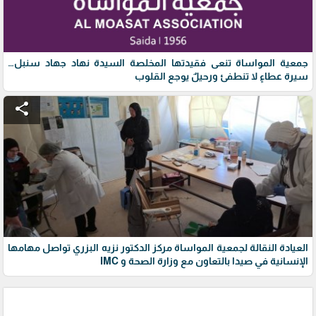
جمعية المواساة تنعى فقيدتها المخلصة السيدة نهاد جهاد سنبل…
سيرة عطاءٍ لا تنطفئ ورحيلٌ يوجع القلوب
share
العيادة النقالة لجمعية المواساة مركز الدكتور نزيه البزري تواصل مهامها
الإنسانية في صيدا بالتعاون مع وزارة الصحة و IMC