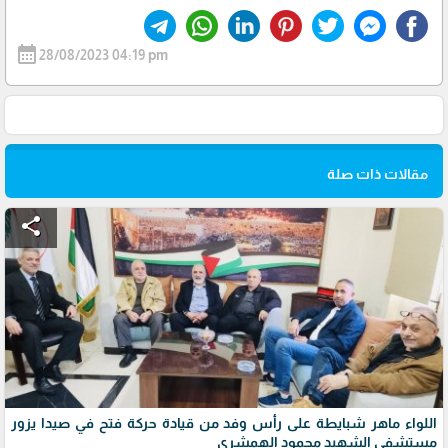
calendar_month
28/08/2023 04:19 pm
مقالات ذات صلة
share
اللواء ماهر شبايطة على رأس وفد من قيادة حركة فتح في صيدا يزور
مستشفى الشهيد محمود الهمشري