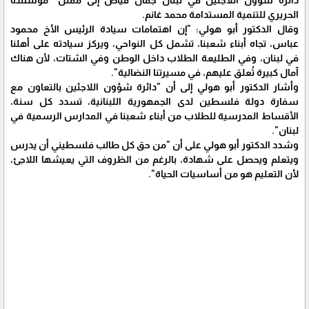
دائرة شؤون اللاجئين في لبنان جمال فياض إلى ممثل "مؤسسة
الحريري للتنمية المستدامة محمد غانم.
وقال الدكتور أبو هولي: "إن اهتمامات سيادة الرئيس الأخ محمود
عباس، تجاه أبناء شعبنا، تشمل كل النواحي، ويركز سيادته على أهلنا
في لبنان، وفي الطليعة الطلاب داخل الوطن وفي الشتات، لأن هناك
آمال كبيرة تُعلق عليهم، في مسيرتنا النضالية".
وأشار الدكتور أبو هولي إلى أن "دائرة شؤون اللاجئين بالتعاون مع
سفارة دولة فلسطين لدى الجمهورية اللبنانية، تسدد كل سنة،
الأقساط المدرسية للطلاب من أبناء شعبنا في المدارس الرسمية في
لبنان".
وشدد الدكتور أبو هولي على أن "من حق كل طالب فلسطيني أن يدرس
ويتعلم ويحصل على شهادة، بالرغم من الظروف التي يعيشها اللاجئ،
لأن التعليم هو من أساسيات الحياة".