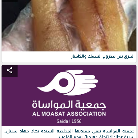
الفرق بين بطروخ السمك والكافيار
share
جمعية المواساة تنعى فقيدتها المخلصة السيدة نهاد جهاد سنبل…
سيرة عطاءٍ لا تنطفئ ورحيلٌ يوجع القلوب