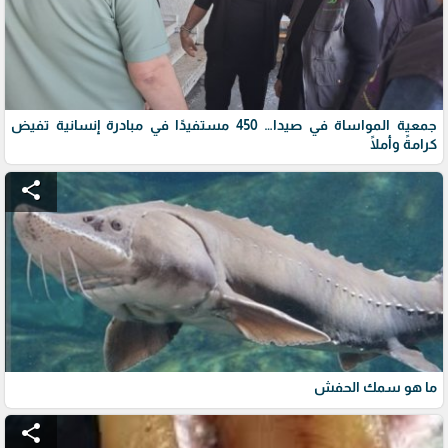
جمعية المواساة في صيدا… 450 مستفيدًا في مبادرة إنسانية تفيض
كرامةً وأملًا
share
ما هو سمك الحفش
share