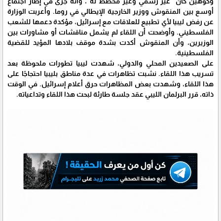
وكوهين كان "غير رسمي وغير مخطط له"، وأنه جرى في إطار اجتماع
أوسع بين المنقوش ووزير الخارجية الإيطالي في روما. وأعربت الوزارة
عن رفض ليبيا لأي تطبيع للعلاقات مع إسرائيل، مؤكدة دعمها للشعب
الفلسطيني. وأوضحت أن اللقاء لم يشمل مناقشات أو مشاورات بين
الوزيرين، وأن المنقوش أكدت بشدة موقف بلادها المؤيد للقضية
الفلسطينية.
على الصعيدين المحلي والدولي، شهدت ليبيا تطورات ملحوظة بعد
تسريب هذا اللقاء. نشبت تظاهرات في عدة مناطق بليبيا احتجاجًا على
هذا اللقاء، وشهدت بعض المظاهرات حرق أعلام إسرائيل. في الوقت
ذاته، قرر البرلمان الليبي عقد جلسة طارئة لبحث هذا اللقاء وتداعياته.