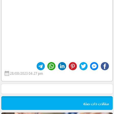
calendar_month
28/08/2023 04:27 pm
مقالات ذات صلة