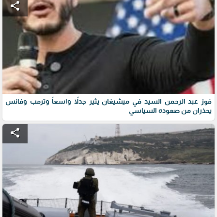
share
فوز عبد الرحمن السيد في ميشيغان يثير جدلاً واسعاً وترمب وفانس
يحذران من صعوده السياسي
share