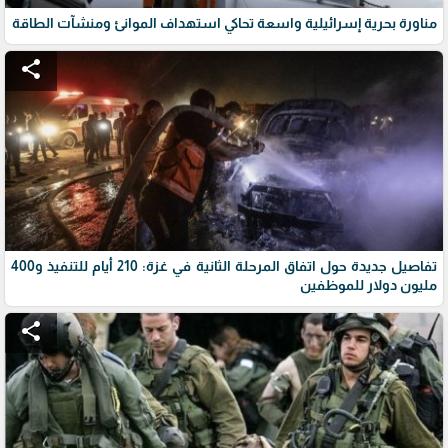
مناورة بحرية إسرائيلية واسعة تحاكي استهداف الموانئ ومنشآت الطاقة
share
تفاصيل جديدة حول اتفاق المرحلة الثانية في غزة: 210 أيام للتنفيذ و400
مليون دولار للموظفين
share