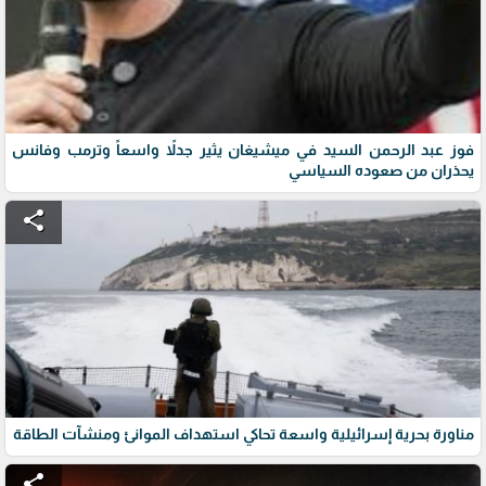
فوز عبد الرحمن السيد في ميشيغان يثير جدلاً واسعاً وترمب وفانس
يحذران من صعوده السياسي
share
مناورة بحرية إسرائيلية واسعة تحاكي استهداف الموانئ ومنشآت الطاقة
share