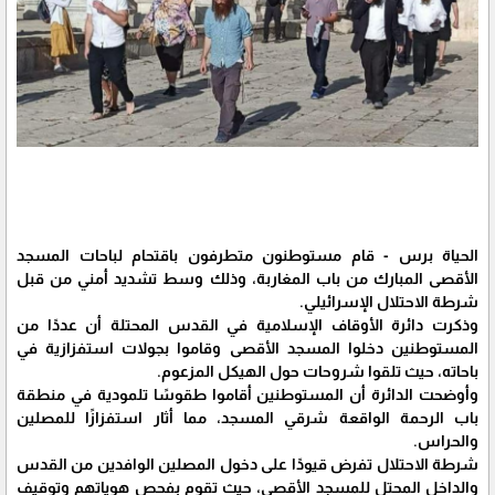
الحياة برس - قام مستوطنون متطرفون باقتحام لباحات المسجد
الأقصى المبارك من باب المغاربة، وذلك وسط تشديد أمني من قبل
شرطة الاحتلال الإسرائيلي.
وذكرت دائرة الأوقاف الإسلامية في القدس المحتلة أن عددًا من
المستوطنين دخلوا المسجد الأقصى وقاموا بجولات استفزازية في
باحاته، حيث تلقوا شروحات حول الهيكل المزعوم.
وأوضحت الدائرة أن المستوطنين أقاموا طقوسًا تلمودية في منطقة
باب الرحمة الواقعة شرقي المسجد، مما أثار استفزازًا للمصلين
والحراس.
شرطة الاحتلال تفرض قيودًا على دخول المصلين الوافدين من القدس
والداخل المحتل للمسجد الأقصى، حيث تقوم بفحص هوياتهم وتوقيف