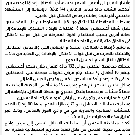
وأشار التقرير إلى أنه في الشهر نفسه، أدى الاحتلال إعدامًا لمقدسيين،
أحدهما الشاب خالد سامر الزعانين (14 عامًا)، بالإضافة إلى استشهاد
مقدسي آخر نتيجة إصابته برصاص الاحتلال قبل عامين.
وسجلت المحافظة 14 اعتداءً من قبل المستوطنين على المقدسيين
خلال شهر أغسطس، منها 8 اعتداءات بالإيذاء الجسدي، بالإضافة إلى
إصابة آخرين بسبب استخدام القوة المفرطة من قبل قوات الاحتلال
في مناطق متفرقة من العاصمة المحتلة.
تم توثيق 5 إصابات ناتجة عن استخدام الرصاص الحي والرصاص المطاطي
والاعتداء بالضرب من قبل قوات الاحتلال، بالإضافة إلى العديد من حالات
الاختناق بالغاز السام المسيل للدموع.
سجلت محافظة القدس حوالي 132 حالة اعتقال خلال شهر أغسطس،
بينهم 10 أطفال و7 نساء، وتم فرض عقوبات مجحفة على المعتقلين،
بما في ذلك إصدار أحكام بالسجن الفعلي وفرض الحبس المنزلي.
وخلال نفس الشهر، تم هدم وتجريف 13 منشأة في المدينة المقدسة،
منها 5 منشآت تم هدمها بشكل قسري بواسطة الاحتلال، بالإضافة إلى
تنفيذ 5 عمليات حفر وتجريف على أراضٍ تعود ملكيتها لمقدسيين.
وسلّمت سلطات الاحتلال نحو 71 إخطارًا بالهدم، منها 60 إنذارًا بالهدم
للمنشآت الصناعية والتجارية في حي وادي الجوز بالقدس، وذلك عبر
تعليق هذه الإخطارات على المنشآت.
أكدت محافظة القدس أن سلطات الاحتلال تسعى إلى فرض واقع
جديد على مدينة القدس من خلال تنفيذ مشاريع استيطانية خطيرة، بما