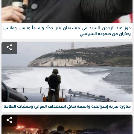
فوز عبد الرحمن السيد في ميشيغان يثير جدلاً واسعاً وترمب وفانس
يحذران من صعوده السياسي
share
مناورة بحرية إسرائيلية واسعة تحاكي استهداف الموانئ ومنشآت الطاقة
share