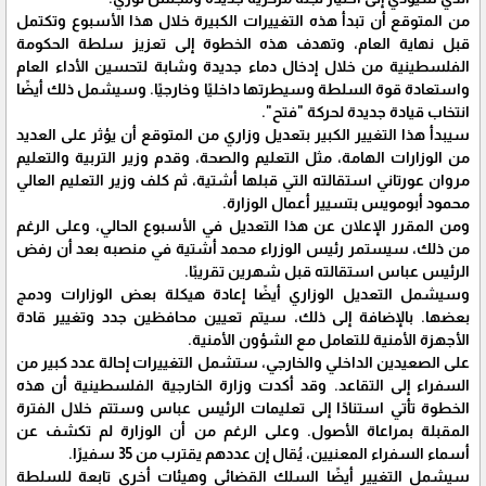
من المتوقع أن تبدأ هذه التغييرات الكبيرة خلال هذا الأسبوع وتكتمل
قبل نهاية العام، وتهدف هذه الخطوة إلى تعزيز سلطة الحكومة
الفلسطينية من خلال إدخال دماء جديدة وشابة لتحسين الأداء العام
واستعادة قوة السلطة وسيطرتها داخليًا وخارجيًا. وسيشمل ذلك أيضًا
انتخاب قيادة جديدة لحركة "فتح".
سيبدأ هذا التغيير الكبير بتعديل وزاري من المتوقع أن يؤثر على العديد
من الوزارات الهامة، مثل التعليم والصحة، وقدم وزير التربية والتعليم
مروان عورتاني استقالته التي قبلها أشتية، ثم كلف وزير التعليم العالي
محمود أبومويس بتسيير أعمال الوزارة.
ومن المقرر الإعلان عن هذا التعديل في الأسبوع الحالي، وعلى الرغم
من ذلك، سيستمر رئيس الوزراء محمد أشتية في منصبه بعد أن رفض
الرئيس عباس استقالته قبل شهرين تقريبًا.
وسيشمل التعديل الوزاري أيضًا إعادة هيكلة بعض الوزارات ودمج
بعضها. بالإضافة إلى ذلك، سيتم تعيين محافظين جدد وتغيير قادة
الأجهزة الأمنية للتعامل مع الشؤون الأمنية.
على الصعيدين الداخلي والخارجي، ستشمل التغييرات إحالة عدد كبير من
السفراء إلى التقاعد. وقد أكدت وزارة الخارجية الفلسطينية أن هذه
الخطوة تأتي استنادًا إلى تعليمات الرئيس عباس وستتم خلال الفترة
المقبلة بمراعاة الأصول. وعلى الرغم من أن الوزارة لم تكشف عن
أسماء السفراء المعنيين، يُقال إن عددهم يقترب من 35 سفيرًا.
سيشمل التغيير أيضًا السلك القضائي وهيئات أخرى تابعة للسلطة