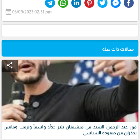
calendar_month
05/09/2023 02:31 pm
مقالات ذات صلة
share
فوز عبد الرحمن السيد في ميشيغان يثير جدلاً واسعاً وترمب وفانس
يحذران من صعوده السياسي