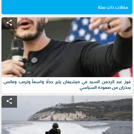
مقالات ذات صلة
share
فوز عبد الرحمن السيد في ميشيغان يثير جدلاً واسعاً وترمب وفانس
يحذران من صعوده السياسي
share