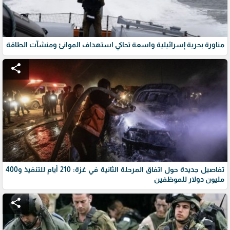
مناورة بحرية إسرائيلية واسعة تحاكي استهداف الموانئ ومنشآت الطاقة
share
تفاصيل جديدة حول اتفاق المرحلة الثانية في غزة: 210 أيام للتنفيذ و400
مليون دولار للموظفين
share